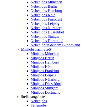
Nebenjobs München
Nebenjobs Berlin
Nebenjobs Hamburg
Nebenjobs Köln
Nebenjobs Frankfurt
Nebenjobs Leipzig
Nebenjobs Nürnberg
Nebenjobs Düsseldorf
Nebenjobs Stuttgart
Nebenjobs Dortmund
Nebenjob in deinem Bundesland
Minijobs nach Stadt
Minijobs München
Minijobs Berlin
Minijobs Hamburg
Minijobs Köln
Minijobs Frankfurt
Minijobs Leipzig
Minijobs Nürnberg
Minijobs Düsseldorf
Minijobs Stuttgart
Minijobs Dortmund
Stellenangebote
Nebenjobs
Ferienjobs