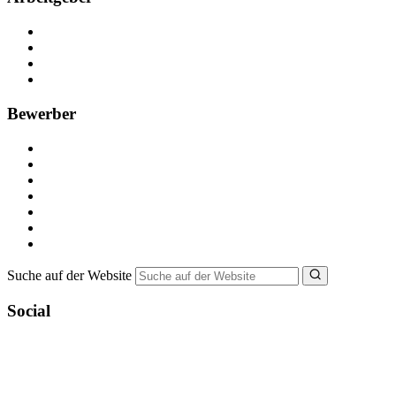
Kostenlos registrieren
Anzeige schalten
Recruiting-Prozess Tipps
FAQ für Unternehmen
Bewerber
Kostenlos registrieren
Alle Jobs in Deutschland
Nebenjob suchen
Minijob suchen
Ferienjob suchen
Bewerbungstipps
NebenJob Ratgeber
Suche auf der Website
Social