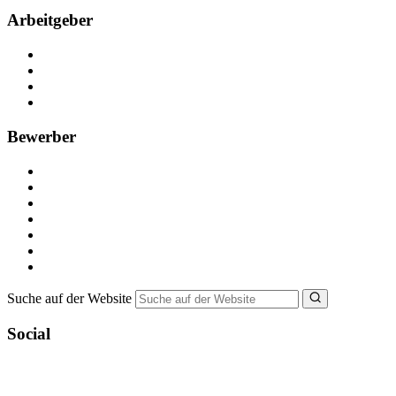
Arbeitgeber
Kostenlos registrieren
Anzeige schalten
Recruiting-Prozess Tipps
FAQ für Unternehmen
Bewerber
Kostenlos registrieren
Alle Jobs in Deutschland
Nebenjob suchen
Minijob suchen
Ferienjob suchen
Bewerbungstipps
NebenJob Ratgeber
Suche auf der Website
Social