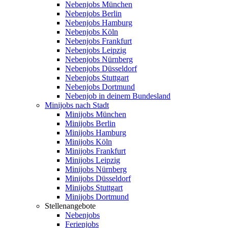
Nebenjobs München
Nebenjobs Berlin
Nebenjobs Hamburg
Nebenjobs Köln
Nebenjobs Frankfurt
Nebenjobs Leipzig
Nebenjobs Nürnberg
Nebenjobs Düsseldorf
Nebenjobs Stuttgart
Nebenjobs Dortmund
Nebenjob in deinem Bundesland
Minijobs nach Stadt
Minijobs München
Minijobs Berlin
Minijobs Hamburg
Minijobs Köln
Minijobs Frankfurt
Minijobs Leipzig
Minijobs Nürnberg
Minijobs Düsseldorf
Minijobs Stuttgart
Minijobs Dortmund
Stellenangebote
Nebenjobs
Ferienjobs