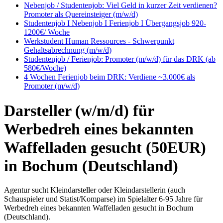
Nebenjob / Studentenjob: Viel Geld in kurzer Zeit verdienen?
Promoter als Quereinsteiger (m/w/d)
Studentenjob I Nebenjob I Ferienjob I Übergangsjob 920-
1200€/ Woche
Werkstudent Human Ressources - Schwerpunkt
Gehaltsabrechnung (m/w/d)
Studentenjob / Ferienjob: Promoter (m/w/d) für das DRK (ab
580€/Woche)
4 Wochen Ferienjob beim DRK: Verdiene ~3.000€ als
Promoter (m/w/d)
Darsteller (w/m/d) für
Werbedreh eines bekannten
Waffelladen gesucht (50EUR)
in Bochum (Deutschland)
Agentur sucht Kleindarsteller oder Kleindarstellerin (auch
Schauspieler und Statist/Komparse) im Spielalter 6-95 Jahre für
Werbedreh eines bekannten Waffelladen gesucht in Bochum
(Deutschland).