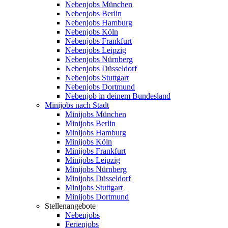
Nebenjobs München
Nebenjobs Berlin
Nebenjobs Hamburg
Nebenjobs Köln
Nebenjobs Frankfurt
Nebenjobs Leipzig
Nebenjobs Nürnberg
Nebenjobs Düsseldorf
Nebenjobs Stuttgart
Nebenjobs Dortmund
Nebenjob in deinem Bundesland
Minijobs nach Stadt
Minijobs München
Minijobs Berlin
Minijobs Hamburg
Minijobs Köln
Minijobs Frankfurt
Minijobs Leipzig
Minijobs Nürnberg
Minijobs Düsseldorf
Minijobs Stuttgart
Minijobs Dortmund
Stellenangebote
Nebenjobs
Ferienjobs