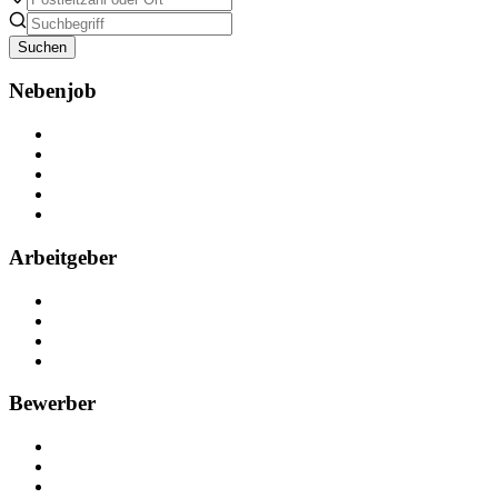
Suchen
Nebenjob
Über Nebenjob
Arbeiten bei NebenJob
Kontakt
Partner
FAQ
Arbeitgeber
Kostenlos registrieren
Anzeige schalten
Recruiting-Prozess Tipps
FAQ für Unternehmen
Bewerber
Kostenlos registrieren
Alle Jobs in Deutschland
Nebenjob suchen