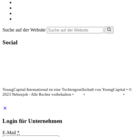
Minijob suchen
Ferienjob suchen
Bewerbungstipps
NebenJob Ratgeber
Suche auf der Website
Social
YoungCapital Google score 4.6 - 18 reviews
YoungCapital International ist eine Tochtergesellschaft von YoungCapital • ©
2023 Nebenjob - Alle Rechte vorbehalten •
AGB
•
Datenschutzerklärung
•
Impressum
Login für Unternehmen
E-Mail
*