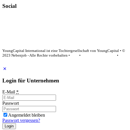
Social
YoungCapital Google score 4.6 - 18 reviews
YoungCapital International ist eine Tochtergesellschaft von YoungCapital • ©
2023 Nebenjob - Alle Rechte vorbehalten •
AGB
•
Datenschutzerklärung
•
Impressum
Login für Unternehmen
E-Mail
*
Passwort
Angemeldet bleiben
Passwort vergessen?
Login