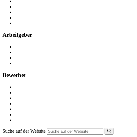
Über Nebenjob
Arbeiten bei NebenJob
Kontakt
Partner
FAQ
Arbeitgeber
Kostenlos registrieren
Anzeige schalten
Recruiting-Prozess Tipps
FAQ für Unternehmen
Bewerber
Kostenlos registrieren
Alle Jobs in Deutschland
Nebenjob suchen
Minijob suchen
Ferienjob suchen
Bewerbungstipps
NebenJob Ratgeber
Suche auf der Website