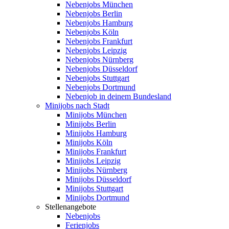
Nebenjobs München
Nebenjobs Berlin
Nebenjobs Hamburg
Nebenjobs Köln
Nebenjobs Frankfurt
Nebenjobs Leipzig
Nebenjobs Nürnberg
Nebenjobs Düsseldorf
Nebenjobs Stuttgart
Nebenjobs Dortmund
Nebenjob in deinem Bundesland
Minijobs nach Stadt
Minijobs München
Minijobs Berlin
Minijobs Hamburg
Minijobs Köln
Minijobs Frankfurt
Minijobs Leipzig
Minijobs Nürnberg
Minijobs Düsseldorf
Minijobs Stuttgart
Minijobs Dortmund
Stellenangebote
Nebenjobs
Ferienjobs