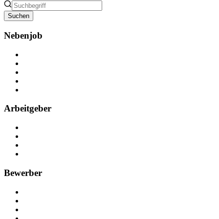
Suchen
Nebenjob
Über Nebenjob
Arbeiten bei NebenJob
Kontakt
Partner
FAQ
Arbeitgeber
Kostenlos registrieren
Anzeige schalten
Recruiting-Prozess Tipps
FAQ für Unternehmen
Bewerber
Kostenlos registrieren
Alle Jobs in Deutschland
Nebenjob suchen
Minijob suchen