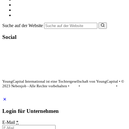
Ferienjob suchen
Bewerbungstipps
NebenJob Ratgeber
Suche auf der Website
Social
YoungCapital Google score 4.6 - 18 reviews
YoungCapital International ist eine Tochtergesellschaft von YoungCapital • ©
2023 Nebenjob - Alle Rechte vorbehalten •
AGB
•
Datenschutzerklärung
•
Impressum
Login für Unternehmen
E-Mail
*