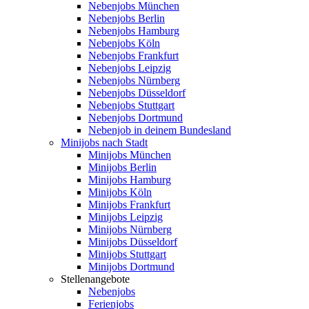
Nebenjobs München
Nebenjobs Berlin
Nebenjobs Hamburg
Nebenjobs Köln
Nebenjobs Frankfurt
Nebenjobs Leipzig
Nebenjobs Nürnberg
Nebenjobs Düsseldorf
Nebenjobs Stuttgart
Nebenjobs Dortmund
Nebenjob in deinem Bundesland
Minijobs nach Stadt
Minijobs München
Minijobs Berlin
Minijobs Hamburg
Minijobs Köln
Minijobs Frankfurt
Minijobs Leipzig
Minijobs Nürnberg
Minijobs Düsseldorf
Minijobs Stuttgart
Minijobs Dortmund
Stellenangebote
Nebenjobs
Ferienjobs