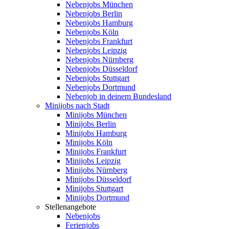
Nebenjobs München
Nebenjobs Berlin
Nebenjobs Hamburg
Nebenjobs Köln
Nebenjobs Frankfurt
Nebenjobs Leipzig
Nebenjobs Nürnberg
Nebenjobs Düsseldorf
Nebenjobs Stuttgart
Nebenjobs Dortmund
Nebenjob in deinem Bundesland
Minijobs nach Stadt
Minijobs München
Minijobs Berlin
Minijobs Hamburg
Minijobs Köln
Minijobs Frankfurt
Minijobs Leipzig
Minijobs Nürnberg
Minijobs Düsseldorf
Minijobs Stuttgart
Minijobs Dortmund
Stellenangebote
Nebenjobs
Ferienjobs