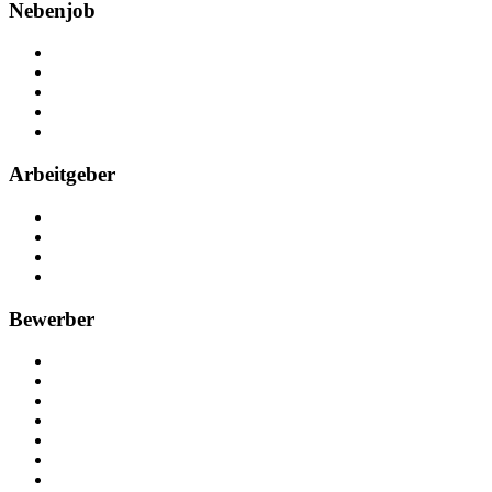
Nebenjob
Über Nebenjob
Arbeiten bei NebenJob
Kontakt
Partner
FAQ
Arbeitgeber
Kostenlos registrieren
Anzeige schalten
Recruiting-Prozess Tipps
FAQ für Unternehmen
Bewerber
Kostenlos registrieren
Alle Jobs in Deutschland
Nebenjob suchen
Minijob suchen
Ferienjob suchen
Bewerbungstipps
NebenJob Ratgeber