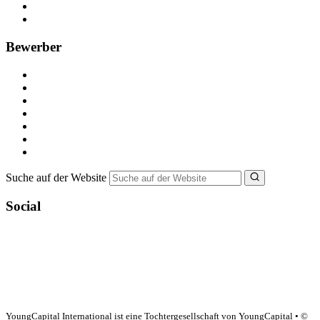
Recruiting-Prozess Tipps
FAQ für Unternehmen
Bewerber
Kostenlos registrieren
Alle Jobs in Deutschland
Nebenjob suchen
Minijob suchen
Ferienjob suchen
Bewerbungstipps
NebenJob Ratgeber
Suche auf der Website
Social
YoungCapital Google score 4.6 - 18 reviews
YoungCapital International ist eine Tochtergesellschaft von YoungCapital • ©