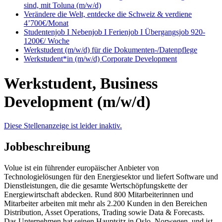
sind, mit Toluna (m/w/d)
Verändere die Welt, entdecke die Schweiz & verdiene
4’700€/Monat
Studentenjob I Nebenjob I Ferienjob I Übergangsjob 920-
1200€/ Woche
Werkstudent (m/w/d) für die Dokumenten-/Datenpflege
Werkstudent*in (m/w/d) Corporate Development
Werkstudent, Business
Development (m/w/d)
Diese Stellenanzeige ist leider inaktiv.
Jobbeschreibung
Volue ist ein führender europäischer Anbieter von
Technologielösungen für den Energiesektor und liefert Software und
Dienstleistungen, die die gesamte Wertschöpfungskette der
Energiewirtschaft abdecken. Rund 800 Mitarbeiterinnen und
Mitarbeiter arbeiten mit mehr als 2.200 Kunden in den Bereichen
Distribution, Asset Operations, Trading sowie Data & Forecasts.
Das Unternehmen hat seinen Hauptsitz in Oslo, Norwegen, und ist