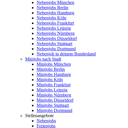
Nebenjobs München
Nebenjobs Berlin
Nebenjobs Hamburg
Nebenjobs Köln
Nebenjobs Frankfurt
Nebenjobs Leipzig
Nebenjobs Nürnberg
Nebenjobs Düsseldorf
Nebenjobs Stuttgart
Nebenjobs Dortmund
Nebenjob in deinem Bundesland
Minijobs nach Stadt
Minijobs München
Minijobs Berlin
Minijobs Hamburg
Minijobs Köln
Minijobs Frankfurt
Minijobs Leipzig
Minijobs Nürnberg
Minijobs Düsseldorf
Minijobs Stuttgart
Minijobs Dortmund
Stellenangebote
Nebenjobs
Ferienjobs