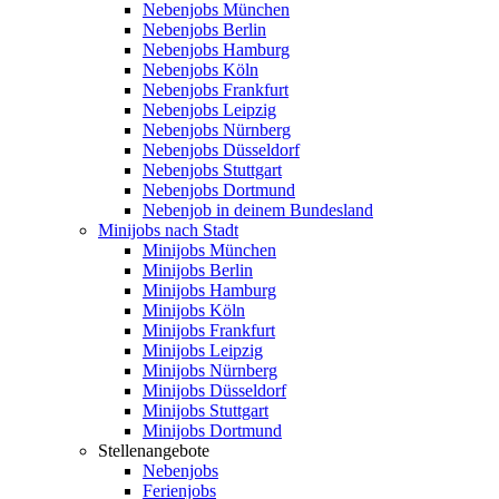
Nebenjobs München
Nebenjobs Berlin
Nebenjobs Hamburg
Nebenjobs Köln
Nebenjobs Frankfurt
Nebenjobs Leipzig
Nebenjobs Nürnberg
Nebenjobs Düsseldorf
Nebenjobs Stuttgart
Nebenjobs Dortmund
Nebenjob in deinem Bundesland
Minijobs nach Stadt
Minijobs München
Minijobs Berlin
Minijobs Hamburg
Minijobs Köln
Minijobs Frankfurt
Minijobs Leipzig
Minijobs Nürnberg
Minijobs Düsseldorf
Minijobs Stuttgart
Minijobs Dortmund
Stellenangebote
Nebenjobs
Ferienjobs