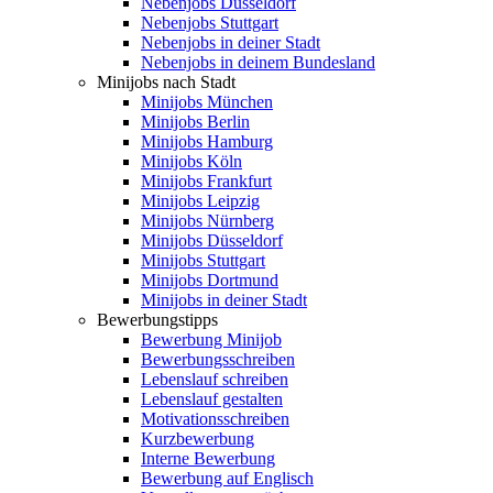
Nebenjobs Düsseldorf
Nebenjobs Stuttgart
Nebenjobs in deiner Stadt
Nebenjobs in deinem Bundesland
Minijobs nach Stadt
Minijobs München
Minijobs Berlin
Minijobs Hamburg
Minijobs Köln
Minijobs Frankfurt
Minijobs Leipzig
Minijobs Nürnberg
Minijobs Düsseldorf
Minijobs Stuttgart
Minijobs Dortmund
Minijobs in deiner Stadt
Bewerbungstipps
Bewerbung Minijob
Bewerbungsschreiben
Lebenslauf schreiben
Lebenslauf gestalten
Motivationsschreiben
Kurzbewerbung
Interne Bewerbung
Bewerbung auf Englisch