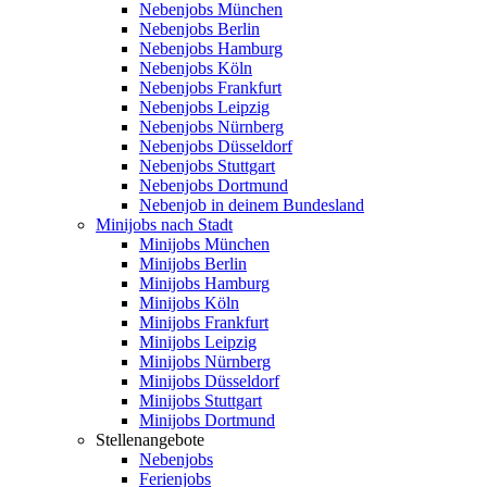
Nebenjobs München
Nebenjobs Berlin
Nebenjobs Hamburg
Nebenjobs Köln
Nebenjobs Frankfurt
Nebenjobs Leipzig
Nebenjobs Nürnberg
Nebenjobs Düsseldorf
Nebenjobs Stuttgart
Nebenjobs Dortmund
Nebenjob in deinem Bundesland
Minijobs nach Stadt
Minijobs München
Minijobs Berlin
Minijobs Hamburg
Minijobs Köln
Minijobs Frankfurt
Minijobs Leipzig
Minijobs Nürnberg
Minijobs Düsseldorf
Minijobs Stuttgart
Minijobs Dortmund
Stellenangebote
Nebenjobs
Ferienjobs