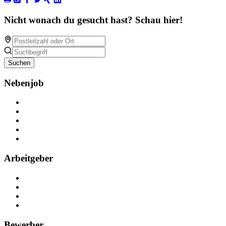
Nicht wonach du gesucht hast? Schau hier!
Suchen
Nebenjob
Über Nebenjob
Arbeiten bei NebenJob
Kontakt
Partner
FAQ
Arbeitgeber
Kostenlos registrieren
Anzeige schalten
Recruiting-Prozess Tipps
FAQ für Unternehmen
Bewerber