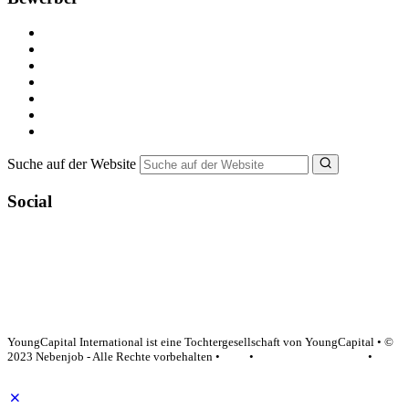
Kostenlos registrieren
Alle Jobs in Deutschland
Nebenjob suchen
Minijob suchen
Ferienjob suchen
Bewerbungstipps
NebenJob Ratgeber
Suche auf der Website
Social
YoungCapital Google score 4.6 - 18 reviews
YoungCapital International ist eine Tochtergesellschaft von YoungCapital • ©
2023 Nebenjob - Alle Rechte vorbehalten •
AGB
•
Datenschutzerklärung
•
Impressum