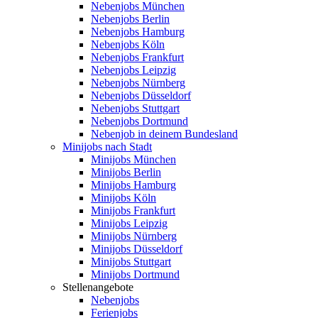
Nebenjobs München
Nebenjobs Berlin
Nebenjobs Hamburg
Nebenjobs Köln
Nebenjobs Frankfurt
Nebenjobs Leipzig
Nebenjobs Nürnberg
Nebenjobs Düsseldorf
Nebenjobs Stuttgart
Nebenjobs Dortmund
Nebenjob in deinem Bundesland
Minijobs nach Stadt
Minijobs München
Minijobs Berlin
Minijobs Hamburg
Minijobs Köln
Minijobs Frankfurt
Minijobs Leipzig
Minijobs Nürnberg
Minijobs Düsseldorf
Minijobs Stuttgart
Minijobs Dortmund
Stellenangebote
Nebenjobs
Ferienjobs