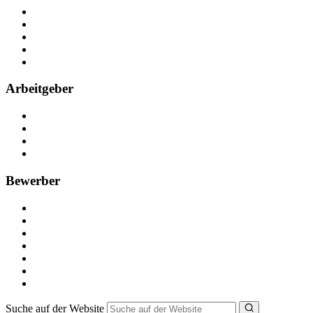
Über Nebenjob
Arbeiten bei NebenJob
Kontakt
Partner
FAQ
Arbeitgeber
Kostenlos registrieren
Anzeige schalten
Recruiting-Prozess Tipps
FAQ für Unternehmen
Bewerber
Kostenlos registrieren
Alle Jobs in Deutschland
Nebenjob suchen
Minijob suchen
Ferienjob suchen
Bewerbungstipps
NebenJob Ratgeber
Suche auf der Website