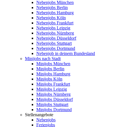
Nebenjobs München
Nebenjobs Berlin
Nebenjobs Hamburg
Nebenjobs Köln
Nebenjobs Frankfurt
Nebenjobs Leipzig
Nebenjobs Nürnberg
Nebenjobs Düsseldorf
Nebenjobs Stuttgart
Nebenjobs Dortmund
Nebenjob in deinem Bundesland
Minijobs nach Stadt
Minijobs München
Minijobs Berlin
Minijobs Hamburg
Minijobs Köln
Minijobs Frankfurt
Minijobs Leipzig
Minijobs Nürnberg
Minijobs Düsseldorf
Minijobs Stuttgart
Minijobs Dortmund
Stellenangebote
Nebenjobs
Ferienjobs