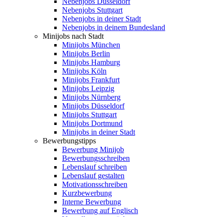
Nebenjobs Düsseldorf
Nebenjobs Stuttgart
Nebenjobs in deiner Stadt
Nebenjobs in deinem Bundesland
Minijobs nach Stadt
Minijobs München
Minijobs Berlin
Minijobs Hamburg
Minijobs Köln
Minijobs Frankfurt
Minijobs Leipzig
Minijobs Nürnberg
Minijobs Düsseldorf
Minijobs Stuttgart
Minijobs Dortmund
Minijobs in deiner Stadt
Bewerbungstipps
Bewerbung Minijob
Bewerbungsschreiben
Lebenslauf schreiben
Lebenslauf gestalten
Motivationsschreiben
Kurzbewerbung
Interne Bewerbung
Bewerbung auf Englisch