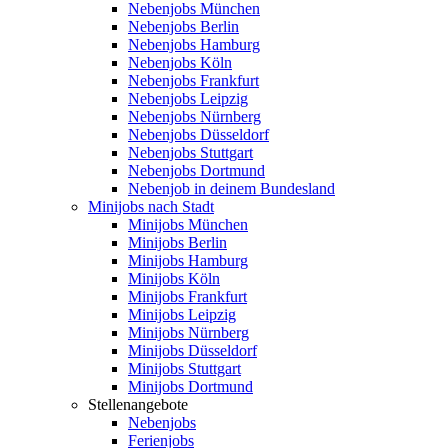
Nebenjobs München
Nebenjobs Berlin
Nebenjobs Hamburg
Nebenjobs Köln
Nebenjobs Frankfurt
Nebenjobs Leipzig
Nebenjobs Nürnberg
Nebenjobs Düsseldorf
Nebenjobs Stuttgart
Nebenjobs Dortmund
Nebenjob in deinem Bundesland
Minijobs nach Stadt
Minijobs München
Minijobs Berlin
Minijobs Hamburg
Minijobs Köln
Minijobs Frankfurt
Minijobs Leipzig
Minijobs Nürnberg
Minijobs Düsseldorf
Minijobs Stuttgart
Minijobs Dortmund
Stellenangebote
Nebenjobs
Ferienjobs