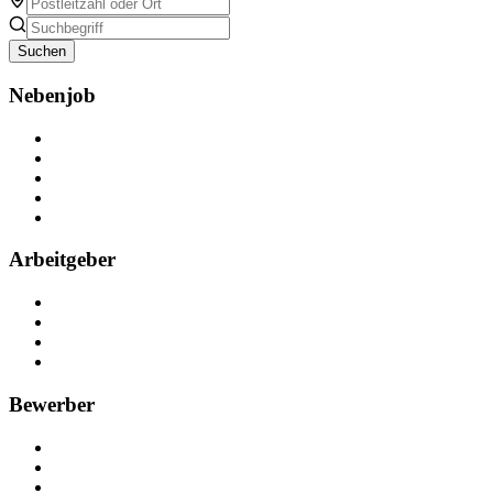
Suchen
Nebenjob
Über Nebenjob
Arbeiten bei NebenJob
Kontakt
Partner
FAQ
Arbeitgeber
Kostenlos registrieren
Anzeige schalten
Recruiting-Prozess Tipps
FAQ für Unternehmen
Bewerber
Kostenlos registrieren
Alle Jobs in Deutschland
Nebenjob suchen