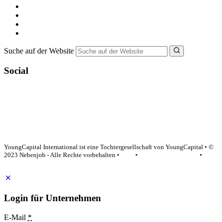
Minijob suchen
Ferienjob suchen
Bewerbungstipps
NebenJob Ratgeber
Suche auf der Website
Social
YoungCapital Google score 4.6 - 18 reviews
YoungCapital International ist eine Tochtergesellschaft von YoungCapital • ©
2023 Nebenjob - Alle Rechte vorbehalten •
AGB
•
Datenschutzerklärung
•
Impressum
Login für Unternehmen
E-Mail
*