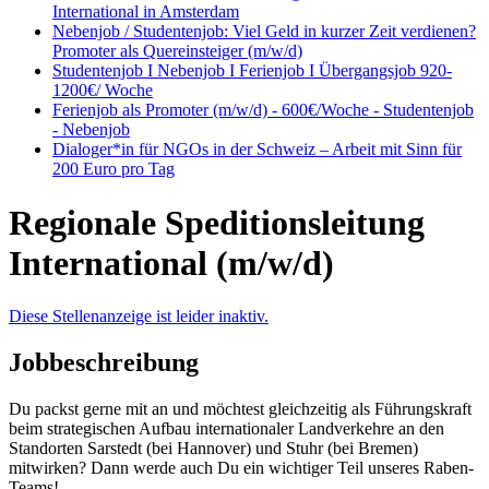
International in Amsterdam
Nebenjob / Studentenjob: Viel Geld in kurzer Zeit verdienen?
Promoter als Quereinsteiger (m/w/d)
Studentenjob I Nebenjob I Ferienjob I Übergangsjob 920-
1200€/ Woche
Ferienjob als Promoter (m/w/d) - 600€/Woche - Studentenjob
- Nebenjob
Dialoger*in für NGOs in der Schweiz – Arbeit mit Sinn für
200 Euro pro Tag
Regionale Speditionsleitung
International (m/w/d)
Diese Stellenanzeige ist leider inaktiv.
Jobbeschreibung
Du packst gerne mit an und möchtest gleichzeitig als Führungskraft
beim strategischen Aufbau internationaler Landverkehre an den
Standorten Sarstedt (bei Hannover) und Stuhr (bei Bremen)
mitwirken? Dann werde auch Du ein wichtiger Teil unseres Raben-
Teams!