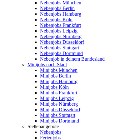
Nebenjobs München
Nebenjobs Berlin
Nebenjobs Hamburg
Nebenjobs Köln
Nebenjobs Frankfurt
Nebenjobs Leipzig
Nebenjobs Nürnberg
Nebenjobs Düsseldorf
Nebenjobs Stuttgart
Nebenjobs Dortmund
Nebenjob in deinem Bundesland
Minijobs nach Stadt
Minijobs München
Minijobs Berlin
Minijobs Hamburg
Minijobs Köln
Minijobs Frankfurt
Minijobs Leipzig
Minijobs Nürnberg
Minijobs Düsseldorf
Minijobs Stuttgart
Minijobs Dortmund
Stellenangebote
Nebenjobs
Ferienjobs