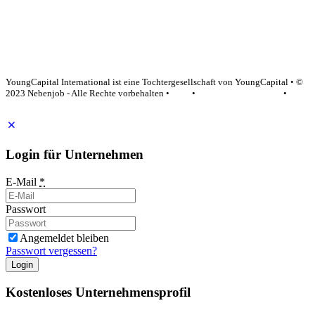
YoungCapital Google score 4.6 - 18 reviews
YoungCapital International ist eine Tochtergesellschaft von YoungCapital • ©
2023 Nebenjob - Alle Rechte vorbehalten •
AGB
•
Datenschutzerklärung
•
Impressum
Login für Unternehmen
E-Mail
*
Passwort
Angemeldet bleiben
Passwort vergessen?
Login
Kostenloses Unternehmensprofil