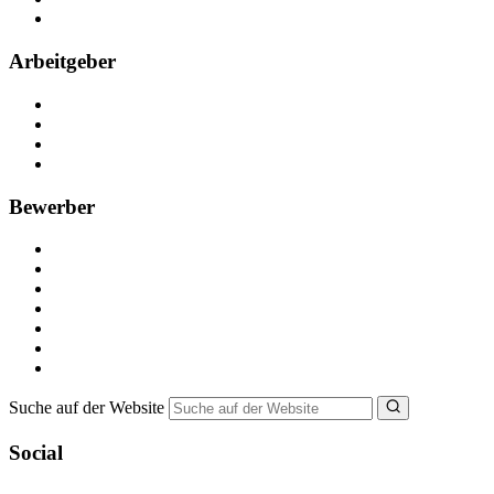
FAQ
Arbeitgeber
Kostenlos registrieren
Anzeige schalten
Recruiting-Prozess Tipps
FAQ für Unternehmen
Bewerber
Kostenlos registrieren
Alle Jobs in Deutschland
Nebenjob suchen
Minijob suchen
Ferienjob suchen
Bewerbungstipps
NebenJob Ratgeber
Suche auf der Website
Social