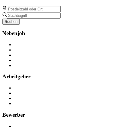
Suchen
Nebenjob
Über Nebenjob
Arbeiten bei NebenJob
Kontakt
Partner
FAQ
Arbeitgeber
Kostenlos registrieren
Anzeige schalten
Recruiting-Prozess Tipps
FAQ für Unternehmen
Bewerber
Kostenlos registrieren