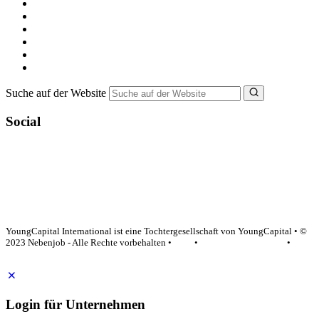
Alle Jobs in Deutschland
Nebenjob suchen
Minijob suchen
Ferienjob suchen
Bewerbungstipps
NebenJob Ratgeber
Suche auf der Website
Social
YoungCapital Google score 4.6 - 18 reviews
YoungCapital International ist eine Tochtergesellschaft von YoungCapital • ©
2023 Nebenjob - Alle Rechte vorbehalten •
AGB
•
Datenschutzerklärung
•
Impressum
Login für Unternehmen