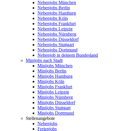
Nebenjobs München
Nebenjobs Berlin
Nebenjobs Hamburg
Nebenjobs Köln
Nebenjobs Frankfurt
Nebenjobs Leipzig
Nebenjobs Nürnberg
Nebenjobs Düsseldorf
Nebenjobs Stuttgart
Nebenjobs Dortmund
Nebenjob in deinem Bundesland
Minijobs nach Stadt
Minijobs München
Minijobs Berlin
Minijobs Hamburg
Minijobs Köln
Minijobs Frankfurt
Minijobs Leipzig
Minijobs Nürnberg
Minijobs Düsseldorf
Minijobs Stuttgart
Minijobs Dortmund
Stellenangebote
Nebenjobs
Ferienjobs