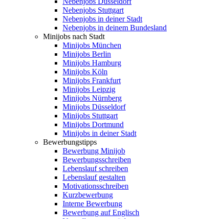
Nebenjobs Düsseldorf
Nebenjobs Stuttgart
Nebenjobs in deiner Stadt
Nebenjobs in deinem Bundesland
Minijobs nach Stadt
Minijobs München
Minijobs Berlin
Minijobs Hamburg
Minijobs Köln
Minijobs Frankfurt
Minijobs Leipzig
Minijobs Nürnberg
Minijobs Düsseldorf
Minijobs Stuttgart
Minijobs Dortmund
Minijobs in deiner Stadt
Bewerbungstipps
Bewerbung Minijob
Bewerbungsschreiben
Lebenslauf schreiben
Lebenslauf gestalten
Motivationsschreiben
Kurzbewerbung
Interne Bewerbung
Bewerbung auf Englisch