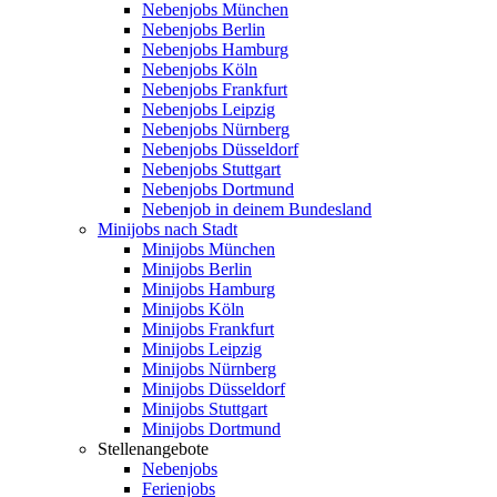
Nebenjobs München
Nebenjobs Berlin
Nebenjobs Hamburg
Nebenjobs Köln
Nebenjobs Frankfurt
Nebenjobs Leipzig
Nebenjobs Nürnberg
Nebenjobs Düsseldorf
Nebenjobs Stuttgart
Nebenjobs Dortmund
Nebenjob in deinem Bundesland
Minijobs nach Stadt
Minijobs München
Minijobs Berlin
Minijobs Hamburg
Minijobs Köln
Minijobs Frankfurt
Minijobs Leipzig
Minijobs Nürnberg
Minijobs Düsseldorf
Minijobs Stuttgart
Minijobs Dortmund
Stellenangebote
Nebenjobs
Ferienjobs