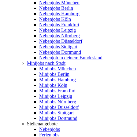
Nebenjobs München
Nebenjobs Berlin
Nebenjobs Hamburg
Nebenjobs Köln
Nebenjobs Frankfurt
Nebenjobs Leipzig
Nebenjobs Nürnberg
Nebenjobs Düsseldorf
Nebenjobs Stuttgart
Nebenjobs Dortmund
Nebenjob in deinem Bundesland
Minijobs nach Stadt
Minijobs München
Minijobs Berlin
Minijobs Hamburg
Minijobs Köln
Minijobs Frankfurt
Minijobs Leipzig
Minijobs Nürnberg
Minijobs Düsseldorf
Minijobs Stuttgart
Minijobs Dortmund
Stellenangebote
Nebenjobs
Ferienjobs