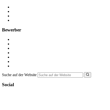
Kostenlos registrieren
Anzeige schalten
Recruiting-Prozess Tipps
FAQ für Unternehmen
Bewerber
Kostenlos registrieren
Alle Jobs in Deutschland
Nebenjob suchen
Minijob suchen
Ferienjob suchen
Bewerbungstipps
NebenJob Ratgeber
Suche auf der Website
Social