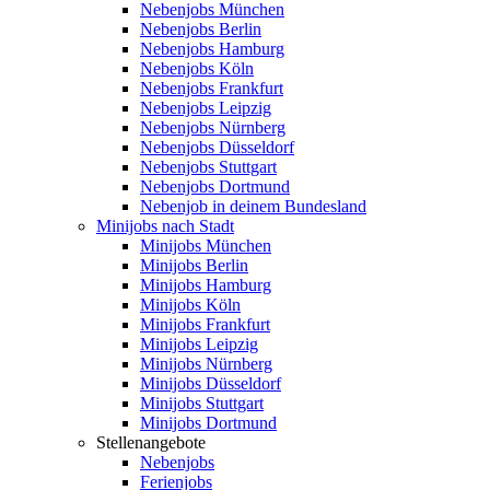
Nebenjobs München
Nebenjobs Berlin
Nebenjobs Hamburg
Nebenjobs Köln
Nebenjobs Frankfurt
Nebenjobs Leipzig
Nebenjobs Nürnberg
Nebenjobs Düsseldorf
Nebenjobs Stuttgart
Nebenjobs Dortmund
Nebenjob in deinem Bundesland
Minijobs nach Stadt
Minijobs München
Minijobs Berlin
Minijobs Hamburg
Minijobs Köln
Minijobs Frankfurt
Minijobs Leipzig
Minijobs Nürnberg
Minijobs Düsseldorf
Minijobs Stuttgart
Minijobs Dortmund
Stellenangebote
Nebenjobs
Ferienjobs