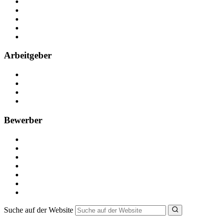
Über Nebenjob
Arbeiten bei NebenJob
Kontakt
Partner
FAQ
Arbeitgeber
Kostenlos registrieren
Anzeige schalten
Recruiting-Prozess Tipps
FAQ für Unternehmen
Bewerber
Kostenlos registrieren
Alle Jobs in Deutschland
Nebenjob suchen
Minijob suchen
Ferienjob suchen
Bewerbungstipps
NebenJob Ratgeber
Suche auf der Website