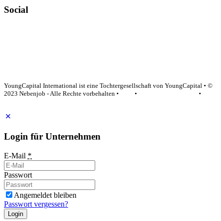
Social
YoungCapital Google score 4.6 - 18 reviews
YoungCapital International ist eine Tochtergesellschaft von YoungCapital • ©
2023 Nebenjob - Alle Rechte vorbehalten •
AGB
•
Datenschutzerklärung
•
Impressum
Login für Unternehmen
E-Mail
*
Passwort
Angemeldet bleiben
Passwort vergessen?
Login