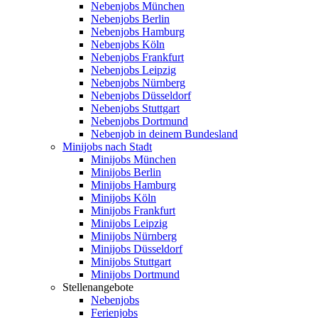
Nebenjobs München
Nebenjobs Berlin
Nebenjobs Hamburg
Nebenjobs Köln
Nebenjobs Frankfurt
Nebenjobs Leipzig
Nebenjobs Nürnberg
Nebenjobs Düsseldorf
Nebenjobs Stuttgart
Nebenjobs Dortmund
Nebenjob in deinem Bundesland
Minijobs nach Stadt
Minijobs München
Minijobs Berlin
Minijobs Hamburg
Minijobs Köln
Minijobs Frankfurt
Minijobs Leipzig
Minijobs Nürnberg
Minijobs Düsseldorf
Minijobs Stuttgart
Minijobs Dortmund
Stellenangebote
Nebenjobs
Ferienjobs