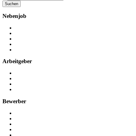
Suchen
Nebenjob
Über Nebenjob
Arbeiten bei NebenJob
Kontakt
Partner
FAQ
Arbeitgeber
Kostenlos registrieren
Anzeige schalten
Recruiting-Prozess Tipps
FAQ für Unternehmen
Bewerber
Kostenlos registrieren
Alle Jobs in Deutschland
Nebenjob suchen
Minijob suchen
Ferienjob suchen