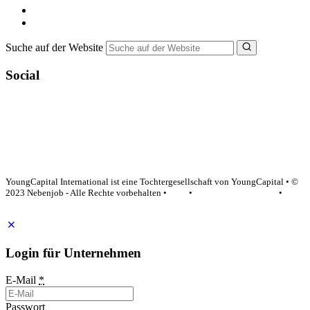
Bewerbungstipps
NebenJob Ratgeber
Suche auf der Website
Social
YoungCapital Google score 4.6 - 18 reviews
YoungCapital International ist eine Tochtergesellschaft von YoungCapital • ©
2023 Nebenjob - Alle Rechte vorbehalten •
AGB
•
Datenschutzerklärung
•
Impressum
Login für Unternehmen
E-Mail
*
Passwort