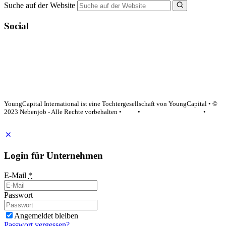
Suche auf der Website
Social
YoungCapital Google score 4.6 - 18 reviews
YoungCapital International ist eine Tochtergesellschaft von YoungCapital • ©
2023 Nebenjob - Alle Rechte vorbehalten •
AGB
•
Datenschutzerklärung
•
Impressum
Login für Unternehmen
E-Mail
*
Passwort
Angemeldet bleiben
Passwort vergessen?