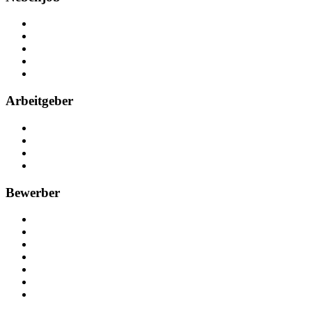
Über Nebenjob
Arbeiten bei NebenJob
Kontakt
Partner
FAQ
Arbeitgeber
Kostenlos registrieren
Anzeige schalten
Recruiting-Prozess Tipps
FAQ für Unternehmen
Bewerber
Kostenlos registrieren
Alle Jobs in Deutschland
Nebenjob suchen
Minijob suchen
Ferienjob suchen
Bewerbungstipps
NebenJob Ratgeber