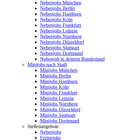
Nebenjobs München
Nebenjobs Berlin
Nebenjobs Hamburg
Nebenjobs Köln
Nebenjobs Frankfurt
Nebenjobs Leipzig
Nebenjobs Nürnberg
Nebenjobs Düsseldorf
Nebenjobs Stuttgart
Nebenjobs Dortmund
Nebenjob in deinem Bundesland
Minijobs nach Stadt
Minijobs München
Minijobs Berlin
Minijobs Hamburg
Minijobs Köln
Minijobs Frankfurt
Minijobs Leipzig
Minijobs Nürnberg
Minijobs Düsseldorf
Minijobs Stuttgart
Minijobs Dortmund
Stellenangebote
Nebenjobs
Ferienjobs