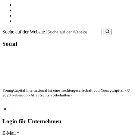
Minijob suchen
Ferienjob suchen
Bewerbungstipps
NebenJob Ratgeber
Suche auf der Website
Social
YoungCapital Google score 4.6 - 18 reviews
YoungCapital International ist eine Tochtergesellschaft von YoungCapital • ©
2023 Nebenjob - Alle Rechte vorbehalten •
AGB
•
Datenschutzerklärung
•
Impressum
Login für Unternehmen
E-Mail
*