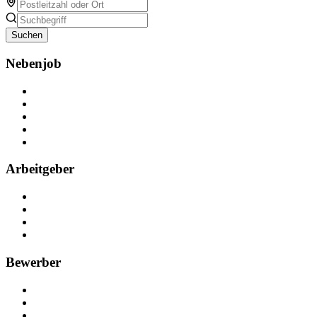
Suchen
Nebenjob
Über Nebenjob
Arbeiten bei NebenJob
Kontakt
Partner
FAQ
Arbeitgeber
Kostenlos registrieren
Anzeige schalten
Recruiting-Prozess Tipps
FAQ für Unternehmen
Bewerber
Kostenlos registrieren
Alle Jobs in Deutschland
Nebenjob suchen