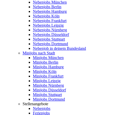
Nebenjobs München
Nebenjobs Berlin
Nebenjobs Hamburg
Nebenjobs Köln
Nebenjobs Frankfurt
Nebenjobs Leipzig
Nebenjobs Nürnberg
Nebenjobs Düsseldorf
Nebenjobs Stuttgart
Nebenjobs Dortmund
Nebenjob in deinem Bundesland
Minijobs nach Stadt
Minijobs München
Minijobs Berlin
Minijobs Hamburg
Minijobs Köln
Minijobs Frankfurt
Minijobs Leipzig
Minijobs Nürnberg
Minijobs Düsseldorf
Minijobs Stuttgart
Minijobs Dortmund
Stellenangebote
Nebenjobs
Ferienjobs