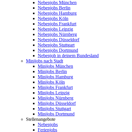
Nebenjobs München
Nebenjobs Berlin
Nebenjobs Hamburg
Nebenjobs Köln
Nebenjobs Frankfurt
Nebenjobs Leipzig
Nebenjobs Nürnberg
Nebenjobs Düsseldorf
Nebenjobs Stuttgart
Nebenjobs Dortmund
Nebenjob in deinem Bundesland
Minijobs nach Stadt
Minijobs München
Minijobs Berlin
Minijobs Hamburg
Minijobs Köln
Minijobs Frankfurt
Minijobs Leipzig
Minijobs Nürnberg
Minijobs Düsseldorf
Minijobs Stuttgart
Minijobs Dortmund
Stellenangebote
Nebenjobs
Ferienjobs