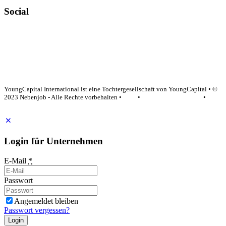
Social
YoungCapital Google score 4.6 - 18 reviews
YoungCapital International ist eine Tochtergesellschaft von YoungCapital • ©
2023 Nebenjob - Alle Rechte vorbehalten •
AGB
•
Datenschutzerklärung
•
Impressum
Login für Unternehmen
E-Mail
*
Passwort
Angemeldet bleiben
Passwort vergessen?
Login