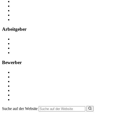
Über Nebenjob
Arbeiten bei NebenJob
Kontakt
Partner
FAQ
Arbeitgeber
Kostenlos registrieren
Anzeige schalten
Recruiting-Prozess Tipps
FAQ für Unternehmen
Bewerber
Kostenlos registrieren
Alle Jobs in Deutschland
Nebenjob suchen
Minijob suchen
Ferienjob suchen
Bewerbungstipps
NebenJob Ratgeber
Suche auf der Website