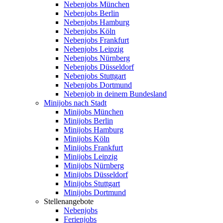
Nebenjobs München
Nebenjobs Berlin
Nebenjobs Hamburg
Nebenjobs Köln
Nebenjobs Frankfurt
Nebenjobs Leipzig
Nebenjobs Nürnberg
Nebenjobs Düsseldorf
Nebenjobs Stuttgart
Nebenjobs Dortmund
Nebenjob in deinem Bundesland
Minijobs nach Stadt
Minijobs München
Minijobs Berlin
Minijobs Hamburg
Minijobs Köln
Minijobs Frankfurt
Minijobs Leipzig
Minijobs Nürnberg
Minijobs Düsseldorf
Minijobs Stuttgart
Minijobs Dortmund
Stellenangebote
Nebenjobs
Ferienjobs