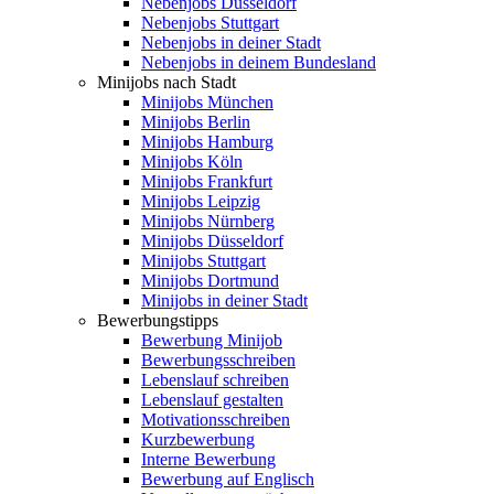
Nebenjobs Düsseldorf
Nebenjobs Stuttgart
Nebenjobs in deiner Stadt
Nebenjobs in deinem Bundesland
Minijobs nach Stadt
Minijobs München
Minijobs Berlin
Minijobs Hamburg
Minijobs Köln
Minijobs Frankfurt
Minijobs Leipzig
Minijobs Nürnberg
Minijobs Düsseldorf
Minijobs Stuttgart
Minijobs Dortmund
Minijobs in deiner Stadt
Bewerbungstipps
Bewerbung Minijob
Bewerbungsschreiben
Lebenslauf schreiben
Lebenslauf gestalten
Motivationsschreiben
Kurzbewerbung
Interne Bewerbung
Bewerbung auf Englisch