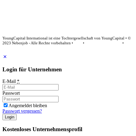
YoungCapital Google score 4.6 - 18 reviews
YoungCapital International ist eine Tochtergesellschaft von YoungCapital • ©
2023 Nebenjob - Alle Rechte vorbehalten •
AGB
•
Datenschutzerklärung
•
Impressum
Login für Unternehmen
E-Mail
*
Passwort
Angemeldet bleiben
Passwort vergessen?
Login
Kostenloses Unternehmensprofil