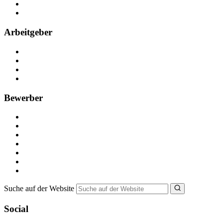
Partner
FAQ
Arbeitgeber
Kostenlos registrieren
Anzeige schalten
Recruiting-Prozess Tipps
FAQ für Unternehmen
Bewerber
Kostenlos registrieren
Alle Jobs in Deutschland
Nebenjob suchen
Minijob suchen
Ferienjob suchen
Bewerbungstipps
NebenJob Ratgeber
Suche auf der Website
Social