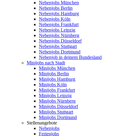
Nebenjobs München
Nebenjobs Berlin
Nebenjobs Hamburg
Nebenjobs Köln
Nebenjobs Frankfurt
Nebenjobs Leipzig
Nebenjobs Nürnberg
Nebenjobs Düsseldorf
Nebenjobs Stuttgart
Nebenjobs Dortmund
Nebenjob in deinem Bundesland
Minijobs nach Stadt
Minijobs München
Minijobs Berlin
Minijobs Hamburg
Minijobs Köln
Minijobs Frankfurt
Minijobs Leipzig
Minijobs Nürnberg
Minijobs Düsseldorf
Minijobs Stuttgart
Minijobs Dortmund
Stellenangebote
Nebenjobs
Ferienjobs