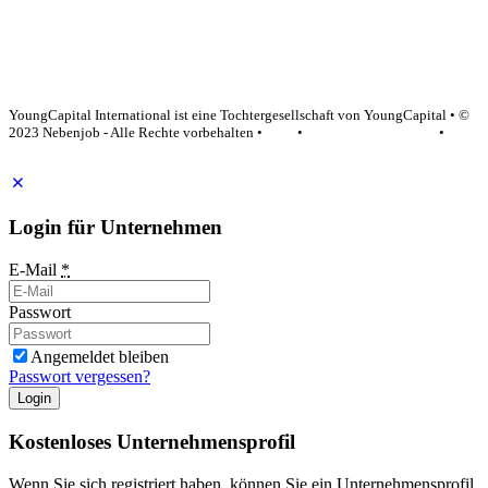
YoungCapital Google score 4.6 - 18 reviews
YoungCapital International ist eine Tochtergesellschaft von YoungCapital • ©
2023 Nebenjob - Alle Rechte vorbehalten •
AGB
•
Datenschutzerklärung
•
Impressum
Login für Unternehmen
E-Mail
*
Passwort
Angemeldet bleiben
Passwort vergessen?
Login
Kostenloses Unternehmensprofil
Wenn Sie sich registriert haben, können Sie ein Unternehmensprofil