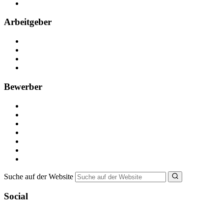
FAQ
Arbeitgeber
Kostenlos registrieren
Anzeige schalten
Recruiting-Prozess Tipps
FAQ für Unternehmen
Bewerber
Kostenlos registrieren
Alle Jobs in Deutschland
Nebenjob suchen
Minijob suchen
Ferienjob suchen
Bewerbungstipps
NebenJob Ratgeber
Suche auf der Website
Social