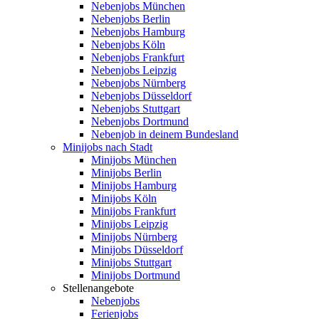
Nebenjobs München
Nebenjobs Berlin
Nebenjobs Hamburg
Nebenjobs Köln
Nebenjobs Frankfurt
Nebenjobs Leipzig
Nebenjobs Nürnberg
Nebenjobs Düsseldorf
Nebenjobs Stuttgart
Nebenjobs Dortmund
Nebenjob in deinem Bundesland
Minijobs nach Stadt
Minijobs München
Minijobs Berlin
Minijobs Hamburg
Minijobs Köln
Minijobs Frankfurt
Minijobs Leipzig
Minijobs Nürnberg
Minijobs Düsseldorf
Minijobs Stuttgart
Minijobs Dortmund
Stellenangebote
Nebenjobs
Ferienjobs