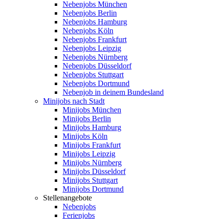
Nebenjobs München
Nebenjobs Berlin
Nebenjobs Hamburg
Nebenjobs Köln
Nebenjobs Frankfurt
Nebenjobs Leipzig
Nebenjobs Nürnberg
Nebenjobs Düsseldorf
Nebenjobs Stuttgart
Nebenjobs Dortmund
Nebenjob in deinem Bundesland
Minijobs nach Stadt
Minijobs München
Minijobs Berlin
Minijobs Hamburg
Minijobs Köln
Minijobs Frankfurt
Minijobs Leipzig
Minijobs Nürnberg
Minijobs Düsseldorf
Minijobs Stuttgart
Minijobs Dortmund
Stellenangebote
Nebenjobs
Ferienjobs