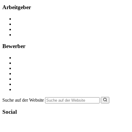
Arbeitgeber
Kostenlos registrieren
Anzeige schalten
Recruiting-Prozess Tipps
FAQ für Unternehmen
Bewerber
Kostenlos registrieren
Alle Jobs in Deutschland
Nebenjob suchen
Minijob suchen
Ferienjob suchen
Bewerbungstipps
NebenJob Ratgeber
Suche auf der Website
Social