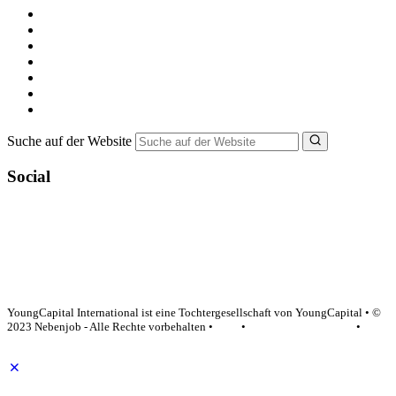
Kostenlos registrieren
Alle Jobs in Deutschland
Nebenjob suchen
Minijob suchen
Ferienjob suchen
Bewerbungstipps
NebenJob Ratgeber
Suche auf der Website
Social
YoungCapital Google score 4.6 - 18 reviews
YoungCapital International ist eine Tochtergesellschaft von YoungCapital • ©
2023 Nebenjob - Alle Rechte vorbehalten •
AGB
•
Datenschutzerklärung
•
Impressum