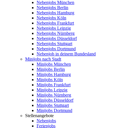
Nebenjobs München
Nebenjobs Berlin
Nebenjobs Hamburg
Nebenjobs Köln
Nebenjobs Frankfurt
Nebenjobs Leipzig
Nebenjobs Nürnberg
Nebenjobs Düsseldorf
Nebenjobs Stuttgart
Nebenjobs Dortmund
Nebenjob in deinem Bundesland
Minijobs nach Stadt
Minijobs München
Minijobs Berlin
Minijobs Hamburg
Minijobs Köln
Minijobs Frankfurt
Minijobs Leipzig
Minijobs Nürnberg
Minijobs Düsseldorf
Minijobs Stuttgart
Minijobs Dortmund
Stellenangebote
Nebenjobs
Ferienjobs