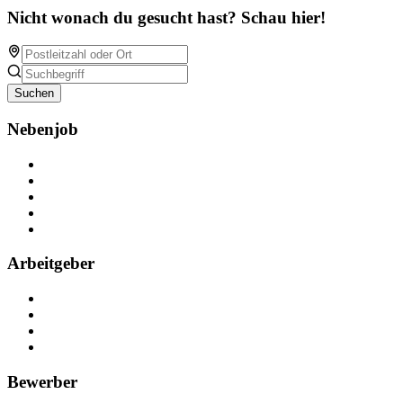
Nicht wonach du gesucht hast? Schau hier!
Suchen
Nebenjob
Über Nebenjob
Arbeiten bei NebenJob
Kontakt
Partner
FAQ
Arbeitgeber
Kostenlos registrieren
Anzeige schalten
Recruiting-Prozess Tipps
FAQ für Unternehmen
Bewerber