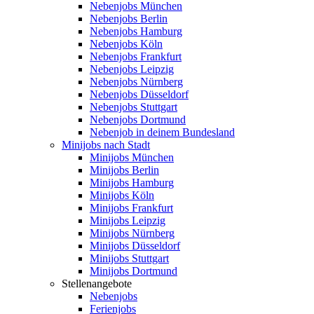
Nebenjobs München
Nebenjobs Berlin
Nebenjobs Hamburg
Nebenjobs Köln
Nebenjobs Frankfurt
Nebenjobs Leipzig
Nebenjobs Nürnberg
Nebenjobs Düsseldorf
Nebenjobs Stuttgart
Nebenjobs Dortmund
Nebenjob in deinem Bundesland
Minijobs nach Stadt
Minijobs München
Minijobs Berlin
Minijobs Hamburg
Minijobs Köln
Minijobs Frankfurt
Minijobs Leipzig
Minijobs Nürnberg
Minijobs Düsseldorf
Minijobs Stuttgart
Minijobs Dortmund
Stellenangebote
Nebenjobs
Ferienjobs