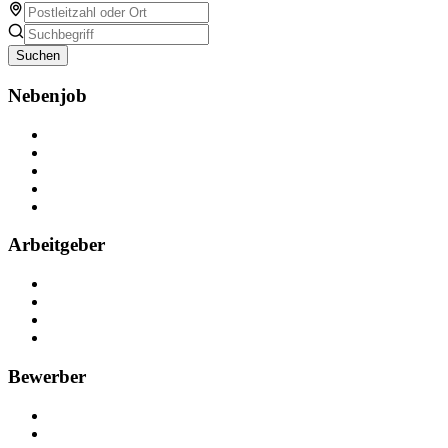
Suchen
Nebenjob
Über Nebenjob
Arbeiten bei NebenJob
Kontakt
Partner
FAQ
Arbeitgeber
Kostenlos registrieren
Anzeige schalten
Recruiting-Prozess Tipps
FAQ für Unternehmen
Bewerber
Kostenlos registrieren
Alle Jobs in Deutschland