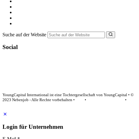
Nebenjob suchen
Minijob suchen
Ferienjob suchen
Bewerbungstipps
NebenJob Ratgeber
Suche auf der Website
Social
YoungCapital Google score 4.6 - 18 reviews
YoungCapital International ist eine Tochtergesellschaft von YoungCapital • ©
2023 Nebenjob - Alle Rechte vorbehalten •
AGB
•
Datenschutzerklärung
•
Impressum
Login für Unternehmen
E-Mail
*