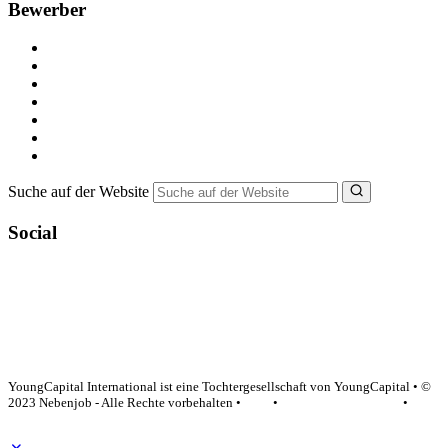
Bewerber
Kostenlos registrieren
Alle Jobs in Deutschland
Nebenjob suchen
Minijob suchen
Ferienjob suchen
Bewerbungstipps
NebenJob Ratgeber
Suche auf der Website
Social
YoungCapital Google score 4.6 - 18 reviews
YoungCapital International ist eine Tochtergesellschaft von YoungCapital • ©
2023 Nebenjob - Alle Rechte vorbehalten •
AGB
•
Datenschutzerklärung
•
Impressum