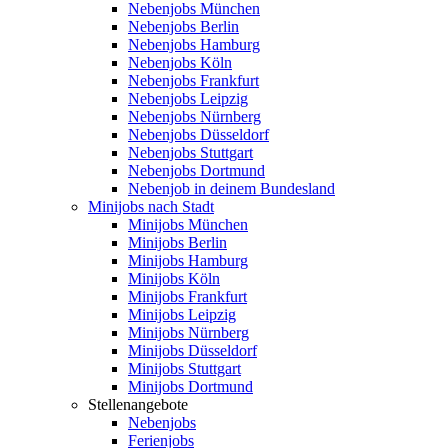
Nebenjobs München
Nebenjobs Berlin
Nebenjobs Hamburg
Nebenjobs Köln
Nebenjobs Frankfurt
Nebenjobs Leipzig
Nebenjobs Nürnberg
Nebenjobs Düsseldorf
Nebenjobs Stuttgart
Nebenjobs Dortmund
Nebenjob in deinem Bundesland
Minijobs nach Stadt
Minijobs München
Minijobs Berlin
Minijobs Hamburg
Minijobs Köln
Minijobs Frankfurt
Minijobs Leipzig
Minijobs Nürnberg
Minijobs Düsseldorf
Minijobs Stuttgart
Minijobs Dortmund
Stellenangebote
Nebenjobs
Ferienjobs