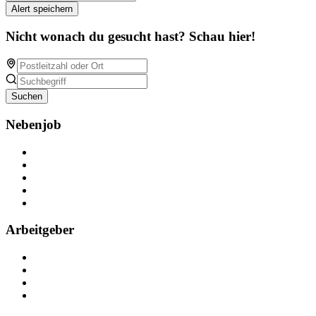
Alert speichern
Nicht wonach du gesucht hast? Schau hier!
Suchen
Nebenjob
Über Nebenjob
Arbeiten bei NebenJob
Kontakt
Partner
FAQ
Arbeitgeber
Kostenlos registrieren
Anzeige schalten
Recruiting-Prozess Tipps
FAQ für Unternehmen