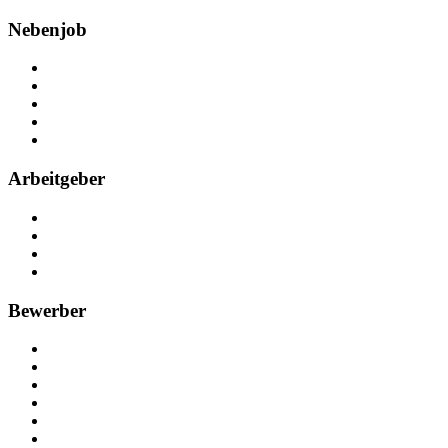
Nebenjob
Über Nebenjob
Arbeiten bei NebenJob
Kontakt
Partner
FAQ
Arbeitgeber
Kostenlos registrieren
Anzeige schalten
Recruiting-Prozess Tipps
FAQ für Unternehmen
Bewerber
Kostenlos registrieren
Alle Jobs in Deutschland
Nebenjob suchen
Minijob suchen
Ferienjob suchen
Bewerbungstipps