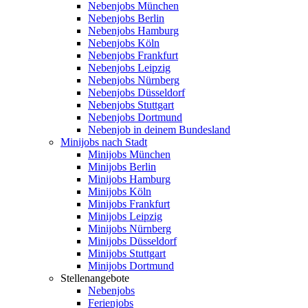
Nebenjobs München
Nebenjobs Berlin
Nebenjobs Hamburg
Nebenjobs Köln
Nebenjobs Frankfurt
Nebenjobs Leipzig
Nebenjobs Nürnberg
Nebenjobs Düsseldorf
Nebenjobs Stuttgart
Nebenjobs Dortmund
Nebenjob in deinem Bundesland
Minijobs nach Stadt
Minijobs München
Minijobs Berlin
Minijobs Hamburg
Minijobs Köln
Minijobs Frankfurt
Minijobs Leipzig
Minijobs Nürnberg
Minijobs Düsseldorf
Minijobs Stuttgart
Minijobs Dortmund
Stellenangebote
Nebenjobs
Ferienjobs