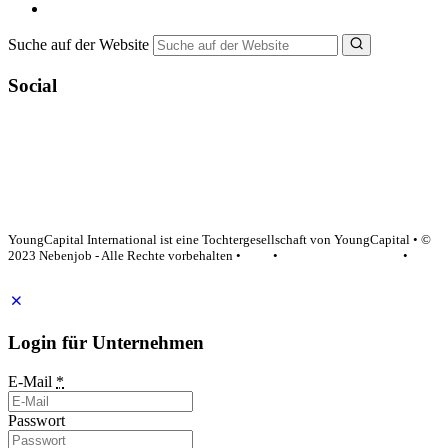
NebenJob Ratgeber
Suche auf der Website
Social
YoungCapital Google score 4.6 - 18 reviews
YoungCapital International ist eine Tochtergesellschaft von YoungCapital • ©
2023 Nebenjob - Alle Rechte vorbehalten •
AGB
•
Datenschutzerklärung
•
Impressum
Login für Unternehmen
E-Mail
*
Passwort