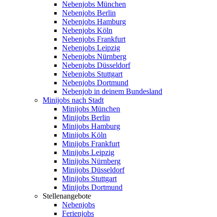
Nebenjobs München
Nebenjobs Berlin
Nebenjobs Hamburg
Nebenjobs Köln
Nebenjobs Frankfurt
Nebenjobs Leipzig
Nebenjobs Nürnberg
Nebenjobs Düsseldorf
Nebenjobs Stuttgart
Nebenjobs Dortmund
Nebenjob in deinem Bundesland
Minijobs nach Stadt
Minijobs München
Minijobs Berlin
Minijobs Hamburg
Minijobs Köln
Minijobs Frankfurt
Minijobs Leipzig
Minijobs Nürnberg
Minijobs Düsseldorf
Minijobs Stuttgart
Minijobs Dortmund
Stellenangebote
Nebenjobs
Ferienjobs