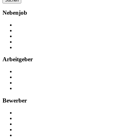
Suchen
Nebenjob
Über Nebenjob
Arbeiten bei NebenJob
Kontakt
Partner
FAQ
Arbeitgeber
Kostenlos registrieren
Anzeige schalten
Recruiting-Prozess Tipps
FAQ für Unternehmen
Bewerber
Kostenlos registrieren
Alle Jobs in Deutschland
Nebenjob suchen
Minijob suchen
Ferienjob suchen