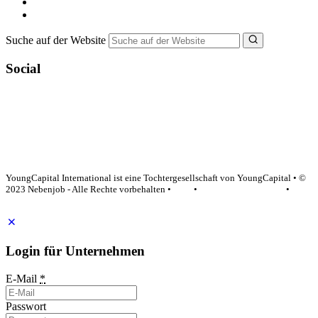
Bewerbungstipps
NebenJob Ratgeber
Suche auf der Website
Social
YoungCapital Google score 4.6 - 18 reviews
YoungCapital International ist eine Tochtergesellschaft von YoungCapital • ©
2023 Nebenjob - Alle Rechte vorbehalten •
AGB
•
Datenschutzerklärung
•
Impressum
Login für Unternehmen
E-Mail
*
Passwort