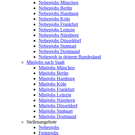
Nebenjobs München
Nebenjobs Berlin
Nebenjobs Hamburg
Nebenjobs Köln
Nebenjobs Frankfurt
Nebenjobs Leipzig
Nebenjobs Nürnberg
Nebenjobs Düsseldorf
Nebenjobs Stuttgart
Nebenjobs Dortmund
Nebenjob in deinem Bundesland
Minijobs nach Stadt
Minijobs München
Minijobs Berlin
Minijobs Hamburg
Minijobs Köln
Minijobs Frankfurt
Minijobs Leipzig
Minijobs Nürnberg
Minijobs Düsseldorf
Minijobs Stuttgart
Minijobs Dortmund
Stellenangebote
Nebenjobs
Ferienjobs