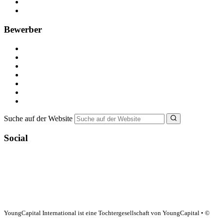
Recruiting-Prozess Tipps
FAQ für Unternehmen
Bewerber
Kostenlos registrieren
Alle Jobs in Deutschland
Nebenjob suchen
Minijob suchen
Ferienjob suchen
Bewerbungstipps
NebenJob Ratgeber
Suche auf der Website
Social
YoungCapital Google score 4.6 - 18 reviews
YoungCapital International ist eine Tochtergesellschaft von YoungCapital • ©