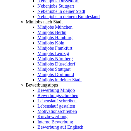
Nebenjobs Düsseldorf
Nebenjobs Stuttgart
Nebenjobs in deiner Stadt
Nebenjobs in deinem Bundesland
Minijobs nach Stadt
Minijobs München
Minijobs Berlin
Minijobs Hamburg
Minijobs Köln
Minijobs Frankfurt
Minijobs Leipzig
Minijobs Nürnberg
Minijobs Düsseldorf
Minijobs Stuttgart
Minijobs Dortmund
Minijobs in deiner Stadt
Bewerbungstipps
Bewerbung Minijob
Bewerbungsschreiben
Lebenslauf schreiben
Lebenslauf gestalten
Motivationsschreiben
Kurzbewerbung
Interne Bewerbung
Bewerbung auf Englisch