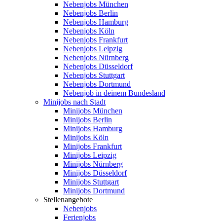
Nebenjobs München
Nebenjobs Berlin
Nebenjobs Hamburg
Nebenjobs Köln
Nebenjobs Frankfurt
Nebenjobs Leipzig
Nebenjobs Nürnberg
Nebenjobs Düsseldorf
Nebenjobs Stuttgart
Nebenjobs Dortmund
Nebenjob in deinem Bundesland
Minijobs nach Stadt
Minijobs München
Minijobs Berlin
Minijobs Hamburg
Minijobs Köln
Minijobs Frankfurt
Minijobs Leipzig
Minijobs Nürnberg
Minijobs Düsseldorf
Minijobs Stuttgart
Minijobs Dortmund
Stellenangebote
Nebenjobs
Ferienjobs