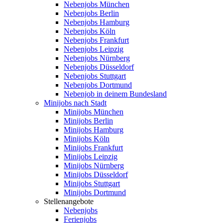
Nebenjobs München
Nebenjobs Berlin
Nebenjobs Hamburg
Nebenjobs Köln
Nebenjobs Frankfurt
Nebenjobs Leipzig
Nebenjobs Nürnberg
Nebenjobs Düsseldorf
Nebenjobs Stuttgart
Nebenjobs Dortmund
Nebenjob in deinem Bundesland
Minijobs nach Stadt
Minijobs München
Minijobs Berlin
Minijobs Hamburg
Minijobs Köln
Minijobs Frankfurt
Minijobs Leipzig
Minijobs Nürnberg
Minijobs Düsseldorf
Minijobs Stuttgart
Minijobs Dortmund
Stellenangebote
Nebenjobs
Ferienjobs