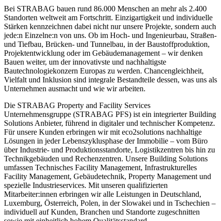
Bei STRABAG bauen rund 86.000 Menschen an mehr als 2.400
Standorten weltweit am Fortschritt. Einzigartigkeit und individuelle
Stärken kennzeichnen dabei nicht nur unsere Projekte, sondern auch
jede:n Einzelne:n von uns. Ob im Hoch- und Ingenieurbau, Straßen-
und Tiefbau, Brücken- und Tunnelbau, in der Baustoffproduktion,
Projektentwicklung oder im Gebäudemanagement – wir denken
Bauen weiter, um der innovativste und nachhaltigste
Bautechnologiekonzern Europas zu werden. Chancengleichheit,
Vielfalt und Inklusion sind integrale Bestandteile dessen, was uns als
Unternehmen ausmacht und wie wir arbeiten.
Die STRABAG Property and Facility Services
Unternehmensgruppe (STRABAG PFS) ist ein integrierter Building
Solutions Anbieter, führend in digitaler und technischer Kompetenz.
Für unsere Kunden erbringen wir mit eco2solutions nachhaltige
Lösungen in jeder Lebenszyklusphase der Immobilie – vom Büro
über Industrie- und Produktionsstandorte, Logistikzentren bis hin zu
Technikgebäuden und Rechenzentren. Unsere Building Solutions
umfassen Technisches Facility Management, Infrastrukturelles
Facility Management, Gebäudetechnik, Property Management und
spezielle Industrieservices. Mit unseren qualifizierten
Mitarbeiter:innen erbringen wir alle Leistungen in Deutschland,
Luxemburg, Österreich, Polen, in der Slowakei und in Tschechien –
individuell auf Kunden, Branchen und Standorte zugeschnitten
sowie mit einheitlich hohem Qualitätsstandard.