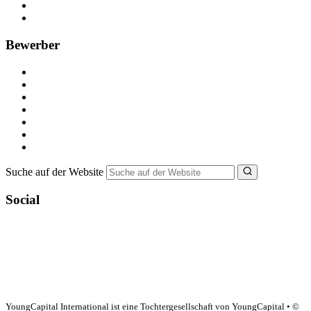
Recruiting-Prozess Tipps
FAQ für Unternehmen
Bewerber
Kostenlos registrieren
Alle Jobs in Deutschland
Nebenjob suchen
Minijob suchen
Ferienjob suchen
Bewerbungstipps
NebenJob Ratgeber
Suche auf der Website
Social
YoungCapital Google score 4.6 - 18 reviews
YoungCapital International ist eine Tochtergesellschaft von YoungCapital • ©