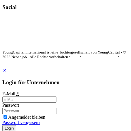
Social
YoungCapital Google score 4.6 - 18 reviews
YoungCapital International ist eine Tochtergesellschaft von YoungCapital • ©
2023 Nebenjob - Alle Rechte vorbehalten •
AGB
•
Datenschutzerklärung
•
Impressum
Login für Unternehmen
E-Mail
*
Passwort
Angemeldet bleiben
Passwort vergessen?
Login