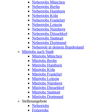
Nebenjobs München
Nebenjobs Berlin
Nebenjobs Hamburg
Nebenjobs Köln
Nebenjobs Frankfurt
Nebenjobs Leipzig
Nebenjobs Nürnberg
Nebenjobs Düsseldorf
Nebenjobs Stuttgart
Nebenjobs Dortmund
Nebenjob in deinem Bundesland
Minijobs nach Stadt
Minijobs München
Minijobs Berlin
Minijobs Hamburg
Minijobs Köln
Minijobs Frankfurt
Minijobs Leipzig
Minijobs Nürnberg
Minijobs Düsseldorf
Minijobs Stuttgart
Minijobs Dortmund
Stellenangebote
Nebenjobs
Ferienjobs