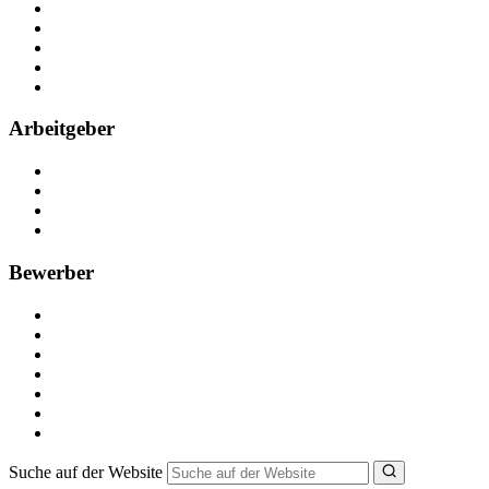
Über Nebenjob
Arbeiten bei NebenJob
Kontakt
Partner
FAQ
Arbeitgeber
Kostenlos registrieren
Anzeige schalten
Recruiting-Prozess Tipps
FAQ für Unternehmen
Bewerber
Kostenlos registrieren
Alle Jobs in Deutschland
Nebenjob suchen
Minijob suchen
Ferienjob suchen
Bewerbungstipps
NebenJob Ratgeber
Suche auf der Website