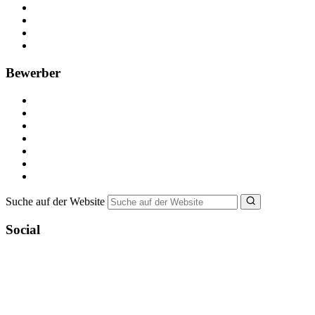
Kostenlos registrieren
Anzeige schalten
Recruiting-Prozess Tipps
FAQ für Unternehmen
Bewerber
Kostenlos registrieren
Alle Jobs in Deutschland
Nebenjob suchen
Minijob suchen
Ferienjob suchen
Bewerbungstipps
NebenJob Ratgeber
Suche auf der Website
Social