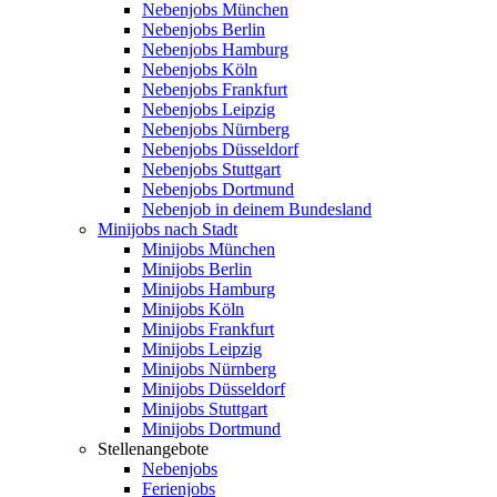
Nebenjobs München
Nebenjobs Berlin
Nebenjobs Hamburg
Nebenjobs Köln
Nebenjobs Frankfurt
Nebenjobs Leipzig
Nebenjobs Nürnberg
Nebenjobs Düsseldorf
Nebenjobs Stuttgart
Nebenjobs Dortmund
Nebenjob in deinem Bundesland
Minijobs nach Stadt
Minijobs München
Minijobs Berlin
Minijobs Hamburg
Minijobs Köln
Minijobs Frankfurt
Minijobs Leipzig
Minijobs Nürnberg
Minijobs Düsseldorf
Minijobs Stuttgart
Minijobs Dortmund
Stellenangebote
Nebenjobs
Ferienjobs