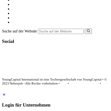
Nebenjob suchen
Minijob suchen
Ferienjob suchen
Bewerbungstipps
NebenJob Ratgeber
Suche auf der Website
Social
YoungCapital Google score 4.6 - 18 reviews
YoungCapital International ist eine Tochtergesellschaft von YoungCapital • ©
2023 Nebenjob - Alle Rechte vorbehalten •
AGB
•
Datenschutzerklärung
•
Impressum
Login für Unternehmen