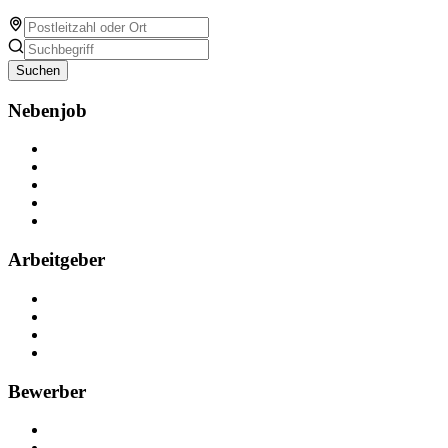
Suchen
Nebenjob
Über Nebenjob
Arbeiten bei NebenJob
Kontakt
Partner
FAQ
Arbeitgeber
Kostenlos registrieren
Anzeige schalten
Recruiting-Prozess Tipps
FAQ für Unternehmen
Bewerber
Kostenlos registrieren
Alle Jobs in Deutschland