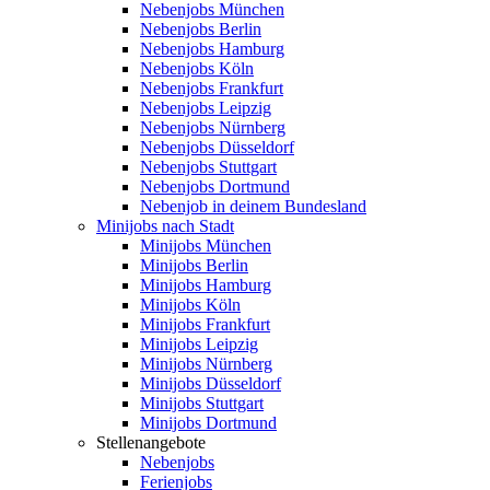
Nebenjobs München
Nebenjobs Berlin
Nebenjobs Hamburg
Nebenjobs Köln
Nebenjobs Frankfurt
Nebenjobs Leipzig
Nebenjobs Nürnberg
Nebenjobs Düsseldorf
Nebenjobs Stuttgart
Nebenjobs Dortmund
Nebenjob in deinem Bundesland
Minijobs nach Stadt
Minijobs München
Minijobs Berlin
Minijobs Hamburg
Minijobs Köln
Minijobs Frankfurt
Minijobs Leipzig
Minijobs Nürnberg
Minijobs Düsseldorf
Minijobs Stuttgart
Minijobs Dortmund
Stellenangebote
Nebenjobs
Ferienjobs