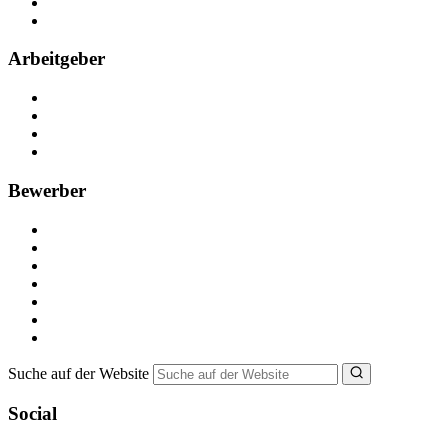
Partner
FAQ
Arbeitgeber
Kostenlos registrieren
Anzeige schalten
Recruiting-Prozess Tipps
FAQ für Unternehmen
Bewerber
Kostenlos registrieren
Alle Jobs in Deutschland
Nebenjob suchen
Minijob suchen
Ferienjob suchen
Bewerbungstipps
NebenJob Ratgeber
Suche auf der Website
Social