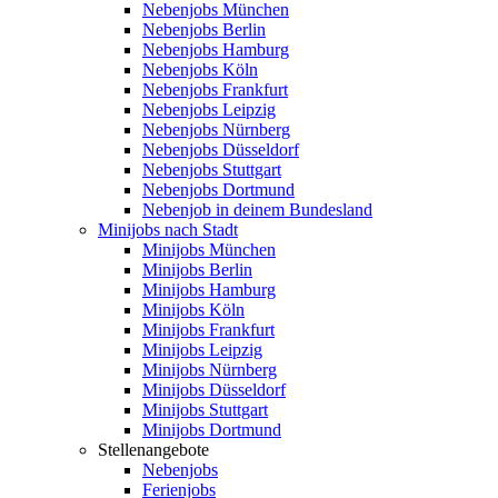
Nebenjobs München
Nebenjobs Berlin
Nebenjobs Hamburg
Nebenjobs Köln
Nebenjobs Frankfurt
Nebenjobs Leipzig
Nebenjobs Nürnberg
Nebenjobs Düsseldorf
Nebenjobs Stuttgart
Nebenjobs Dortmund
Nebenjob in deinem Bundesland
Minijobs nach Stadt
Minijobs München
Minijobs Berlin
Minijobs Hamburg
Minijobs Köln
Minijobs Frankfurt
Minijobs Leipzig
Minijobs Nürnberg
Minijobs Düsseldorf
Minijobs Stuttgart
Minijobs Dortmund
Stellenangebote
Nebenjobs
Ferienjobs