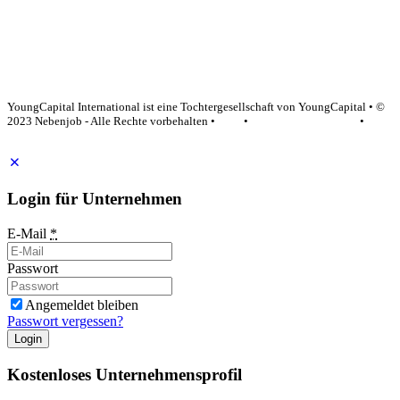
YoungCapital Google score 4.6 - 18 reviews
YoungCapital International ist eine Tochtergesellschaft von YoungCapital • ©
2023 Nebenjob - Alle Rechte vorbehalten •
AGB
•
Datenschutzerklärung
•
Impressum
Login für Unternehmen
E-Mail
*
Passwort
Angemeldet bleiben
Passwort vergessen?
Login
Kostenloses Unternehmensprofil