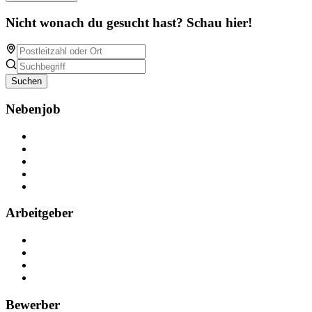
Nicht wonach du gesucht hast? Schau hier!
Suchen
Nebenjob
Über Nebenjob
Arbeiten bei NebenJob
Kontakt
Partner
FAQ
Arbeitgeber
Kostenlos registrieren
Anzeige schalten
Recruiting-Prozess Tipps
FAQ für Unternehmen
Bewerber