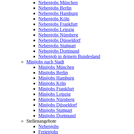
Nebenjobs München
Nebenjobs Berlin
Nebenjobs Hamburg
Nebenjobs Köln
Nebenjobs Frankfurt
Nebenjobs Leipzig
Nebenjobs Nürnberg
Nebenjobs Düsseldorf
Nebenjobs Stuttgart
Nebenjobs Dortmund
Nebenjob in deinem Bundesland
Minijobs nach Stadt
Minijobs München
Minijobs Berlin
Minijobs Hamburg
Minijobs Köln
Minijobs Frankfurt
Minijobs Leipzig
Minijobs Nürnberg
Minijobs Düsseldorf
Minijobs Stuttgart
Minijobs Dortmund
Stellenangebote
Nebenjobs
Ferienjobs