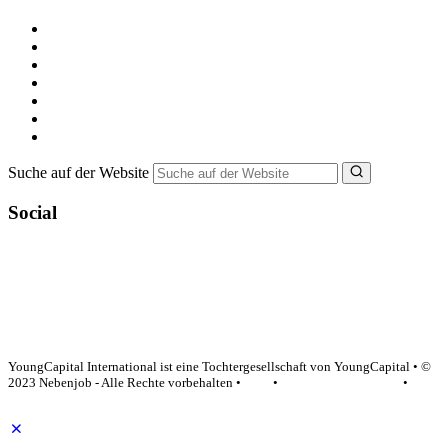
Kostenlos registrieren
Alle Jobs in Deutschland
Nebenjob suchen
Minijob suchen
Ferienjob suchen
Bewerbungstipps
NebenJob Ratgeber
Suche auf der Website
Social
YoungCapital Google score 4.6 - 18 reviews
YoungCapital International ist eine Tochtergesellschaft von YoungCapital • ©
2023 Nebenjob - Alle Rechte vorbehalten •
AGB
•
Datenschutzerklärung
•
Impressum