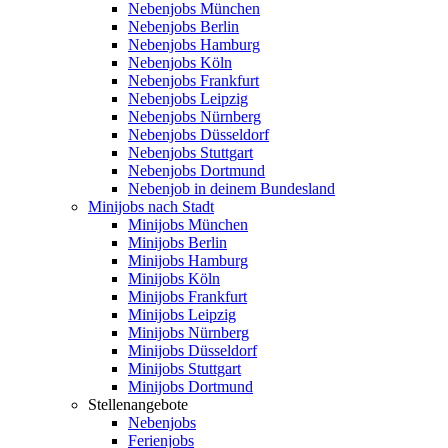
Nebenjobs München
Nebenjobs Berlin
Nebenjobs Hamburg
Nebenjobs Köln
Nebenjobs Frankfurt
Nebenjobs Leipzig
Nebenjobs Nürnberg
Nebenjobs Düsseldorf
Nebenjobs Stuttgart
Nebenjobs Dortmund
Nebenjob in deinem Bundesland
Minijobs nach Stadt
Minijobs München
Minijobs Berlin
Minijobs Hamburg
Minijobs Köln
Minijobs Frankfurt
Minijobs Leipzig
Minijobs Nürnberg
Minijobs Düsseldorf
Minijobs Stuttgart
Minijobs Dortmund
Stellenangebote
Nebenjobs
Ferienjobs