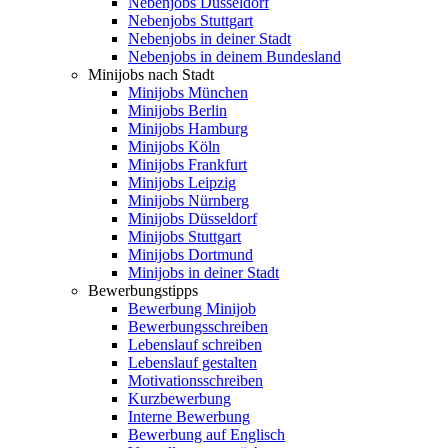
Nebenjobs Düsseldorf
Nebenjobs Stuttgart
Nebenjobs in deiner Stadt
Nebenjobs in deinem Bundesland
Minijobs nach Stadt
Minijobs München
Minijobs Berlin
Minijobs Hamburg
Minijobs Köln
Minijobs Frankfurt
Minijobs Leipzig
Minijobs Nürnberg
Minijobs Düsseldorf
Minijobs Stuttgart
Minijobs Dortmund
Minijobs in deiner Stadt
Bewerbungstipps
Bewerbung Minijob
Bewerbungsschreiben
Lebenslauf schreiben
Lebenslauf gestalten
Motivationsschreiben
Kurzbewerbung
Interne Bewerbung
Bewerbung auf Englisch