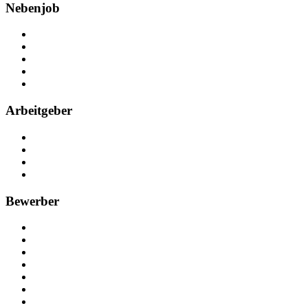
Nebenjob
Über Nebenjob
Arbeiten bei NebenJob
Kontakt
Partner
FAQ
Arbeitgeber
Kostenlos registrieren
Anzeige schalten
Recruiting-Prozess Tipps
FAQ für Unternehmen
Bewerber
Kostenlos registrieren
Alle Jobs in Deutschland
Nebenjob suchen
Minijob suchen
Ferienjob suchen
Bewerbungstipps
NebenJob Ratgeber