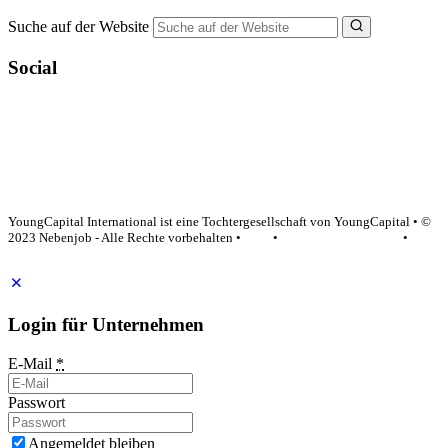
Suche auf der Website
Social
YoungCapital Google score 4.6 - 18 reviews
YoungCapital International ist eine Tochtergesellschaft von YoungCapital • ©
2023 Nebenjob - Alle Rechte vorbehalten •
AGB
•
Datenschutzerklärung
•
Impressum
Login für Unternehmen
E-Mail
*
Passwort
Angemeldet bleiben