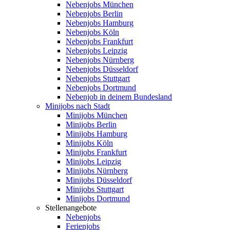
Nebenjobs München
Nebenjobs Berlin
Nebenjobs Hamburg
Nebenjobs Köln
Nebenjobs Frankfurt
Nebenjobs Leipzig
Nebenjobs Nürnberg
Nebenjobs Düsseldorf
Nebenjobs Stuttgart
Nebenjobs Dortmund
Nebenjob in deinem Bundesland
Minijobs nach Stadt
Minijobs München
Minijobs Berlin
Minijobs Hamburg
Minijobs Köln
Minijobs Frankfurt
Minijobs Leipzig
Minijobs Nürnberg
Minijobs Düsseldorf
Minijobs Stuttgart
Minijobs Dortmund
Stellenangebote
Nebenjobs
Ferienjobs