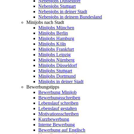
Nebenjobs Düsseldorf
Nebenjobs Stuttgart
Nebenjobs in deiner Stadt
Nebenjobs in deinem Bundesland
Minijobs nach Stadt
Minijobs München
Minijobs Berlin
Minijobs Hamburg
Minijobs Köln
Minijobs Frankfurt
Minijobs Leipzig
Minijobs Nürnberg
Minijobs Düsseldorf
Minijobs Stuttgart
Minijobs Dortmund
Minijobs in deiner Stadt
Bewerbungstipps
Bewerbung Minijob
Bewerbungsschreiben
Lebenslauf schreiben
Lebenslauf gestalten
Motivationsschreiben
Kurzbewerbung
Interne Bewerbung
Bewerbung auf Englisch