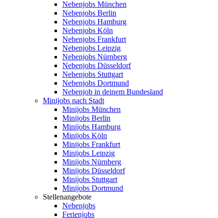
Nebenjobs München
Nebenjobs Berlin
Nebenjobs Hamburg
Nebenjobs Köln
Nebenjobs Frankfurt
Nebenjobs Leipzig
Nebenjobs Nürnberg
Nebenjobs Düsseldorf
Nebenjobs Stuttgart
Nebenjobs Dortmund
Nebenjob in deinem Bundesland
Minijobs nach Stadt
Minijobs München
Minijobs Berlin
Minijobs Hamburg
Minijobs Köln
Minijobs Frankfurt
Minijobs Leipzig
Minijobs Nürnberg
Minijobs Düsseldorf
Minijobs Stuttgart
Minijobs Dortmund
Stellenangebote
Nebenjobs
Ferienjobs