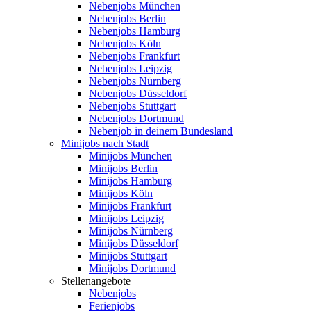
Nebenjobs München
Nebenjobs Berlin
Nebenjobs Hamburg
Nebenjobs Köln
Nebenjobs Frankfurt
Nebenjobs Leipzig
Nebenjobs Nürnberg
Nebenjobs Düsseldorf
Nebenjobs Stuttgart
Nebenjobs Dortmund
Nebenjob in deinem Bundesland
Minijobs nach Stadt
Minijobs München
Minijobs Berlin
Minijobs Hamburg
Minijobs Köln
Minijobs Frankfurt
Minijobs Leipzig
Minijobs Nürnberg
Minijobs Düsseldorf
Minijobs Stuttgart
Minijobs Dortmund
Stellenangebote
Nebenjobs
Ferienjobs