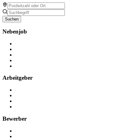
Suchen
Nebenjob
Über Nebenjob
Arbeiten bei NebenJob
Kontakt
Partner
FAQ
Arbeitgeber
Kostenlos registrieren
Anzeige schalten
Recruiting-Prozess Tipps
FAQ für Unternehmen
Bewerber
Kostenlos registrieren
Alle Jobs in Deutschland