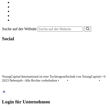
Nebenjob suchen
Minijob suchen
Ferienjob suchen
Bewerbungstipps
NebenJob Ratgeber
Suche auf der Website
Social
YoungCapital Google score 4.6 - 18 reviews
YoungCapital International ist eine Tochtergesellschaft von YoungCapital • ©
2023 Nebenjob - Alle Rechte vorbehalten •
AGB
•
Datenschutzerklärung
•
Impressum
Login für Unternehmen