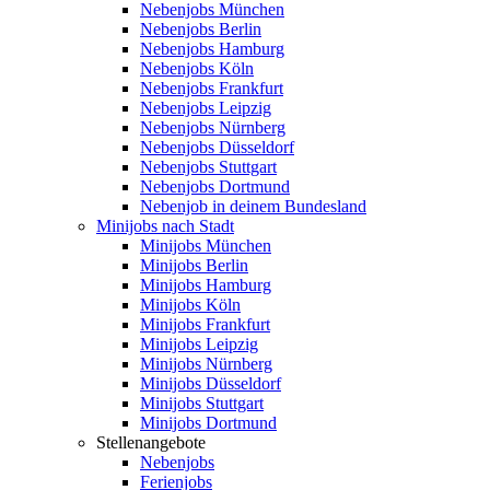
Nebenjobs München
Nebenjobs Berlin
Nebenjobs Hamburg
Nebenjobs Köln
Nebenjobs Frankfurt
Nebenjobs Leipzig
Nebenjobs Nürnberg
Nebenjobs Düsseldorf
Nebenjobs Stuttgart
Nebenjobs Dortmund
Nebenjob in deinem Bundesland
Minijobs nach Stadt
Minijobs München
Minijobs Berlin
Minijobs Hamburg
Minijobs Köln
Minijobs Frankfurt
Minijobs Leipzig
Minijobs Nürnberg
Minijobs Düsseldorf
Minijobs Stuttgart
Minijobs Dortmund
Stellenangebote
Nebenjobs
Ferienjobs