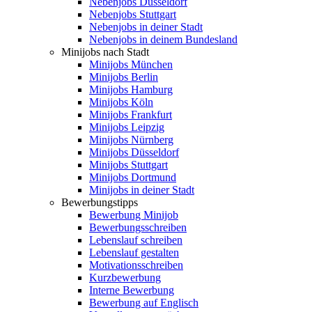
Nebenjobs Düsseldorf
Nebenjobs Stuttgart
Nebenjobs in deiner Stadt
Nebenjobs in deinem Bundesland
Minijobs nach Stadt
Minijobs München
Minijobs Berlin
Minijobs Hamburg
Minijobs Köln
Minijobs Frankfurt
Minijobs Leipzig
Minijobs Nürnberg
Minijobs Düsseldorf
Minijobs Stuttgart
Minijobs Dortmund
Minijobs in deiner Stadt
Bewerbungstipps
Bewerbung Minijob
Bewerbungsschreiben
Lebenslauf schreiben
Lebenslauf gestalten
Motivationsschreiben
Kurzbewerbung
Interne Bewerbung
Bewerbung auf Englisch