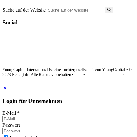
Suche auf der Website
Social
YoungCapital Google score 4.6 - 18 reviews
YoungCapital International ist eine Tochtergesellschaft von YoungCapital • ©
2023 Nebenjob - Alle Rechte vorbehalten •
AGB
•
Datenschutzerklärung
•
Impressum
Login für Unternehmen
E-Mail
*
Passwort