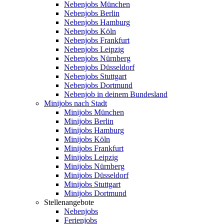
Nebenjobs München
Nebenjobs Berlin
Nebenjobs Hamburg
Nebenjobs Köln
Nebenjobs Frankfurt
Nebenjobs Leipzig
Nebenjobs Nürnberg
Nebenjobs Düsseldorf
Nebenjobs Stuttgart
Nebenjobs Dortmund
Nebenjob in deinem Bundesland
Minijobs nach Stadt
Minijobs München
Minijobs Berlin
Minijobs Hamburg
Minijobs Köln
Minijobs Frankfurt
Minijobs Leipzig
Minijobs Nürnberg
Minijobs Düsseldorf
Minijobs Stuttgart
Minijobs Dortmund
Stellenangebote
Nebenjobs
Ferienjobs