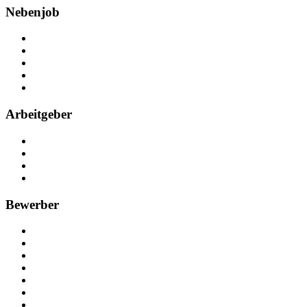
Nebenjob
Über Nebenjob
Arbeiten bei NebenJob
Kontakt
Partner
FAQ
Arbeitgeber
Kostenlos registrieren
Anzeige schalten
Recruiting-Prozess Tipps
FAQ für Unternehmen
Bewerber
Kostenlos registrieren
Alle Jobs in Deutschland
Nebenjob suchen
Minijob suchen
Ferienjob suchen
Bewerbungstipps
NebenJob Ratgeber