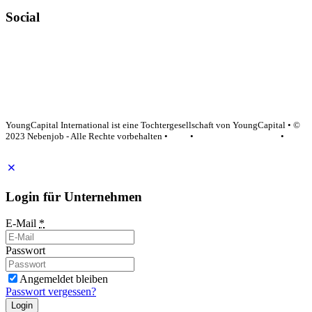
Social
YoungCapital Google score 4.6 - 18 reviews
YoungCapital International ist eine Tochtergesellschaft von YoungCapital • ©
2023 Nebenjob - Alle Rechte vorbehalten •
AGB
•
Datenschutzerklärung
•
Impressum
Login für Unternehmen
E-Mail
*
Passwort
Angemeldet bleiben
Passwort vergessen?
Login