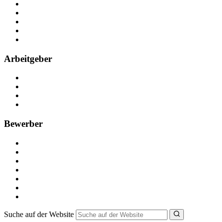
Über Nebenjob
Arbeiten bei NebenJob
Kontakt
Partner
FAQ
Arbeitgeber
Kostenlos registrieren
Anzeige schalten
Recruiting-Prozess Tipps
FAQ für Unternehmen
Bewerber
Kostenlos registrieren
Alle Jobs in Deutschland
Nebenjob suchen
Minijob suchen
Ferienjob suchen
Bewerbungstipps
NebenJob Ratgeber
Suche auf der Website