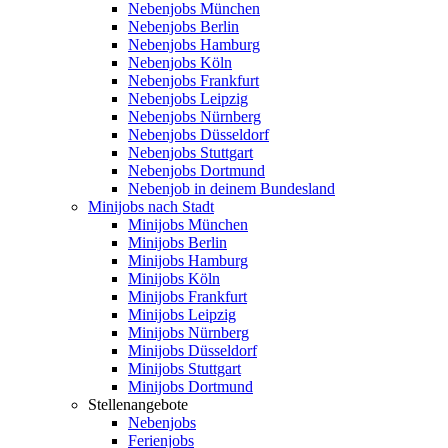
Nebenjobs München
Nebenjobs Berlin
Nebenjobs Hamburg
Nebenjobs Köln
Nebenjobs Frankfurt
Nebenjobs Leipzig
Nebenjobs Nürnberg
Nebenjobs Düsseldorf
Nebenjobs Stuttgart
Nebenjobs Dortmund
Nebenjob in deinem Bundesland
Minijobs nach Stadt
Minijobs München
Minijobs Berlin
Minijobs Hamburg
Minijobs Köln
Minijobs Frankfurt
Minijobs Leipzig
Minijobs Nürnberg
Minijobs Düsseldorf
Minijobs Stuttgart
Minijobs Dortmund
Stellenangebote
Nebenjobs
Ferienjobs