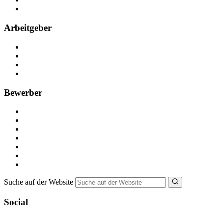
FAQ
Arbeitgeber
Kostenlos registrieren
Anzeige schalten
Recruiting-Prozess Tipps
FAQ für Unternehmen
Bewerber
Kostenlos registrieren
Alle Jobs in Deutschland
Nebenjob suchen
Minijob suchen
Ferienjob suchen
Bewerbungstipps
NebenJob Ratgeber
Suche auf der Website
Social