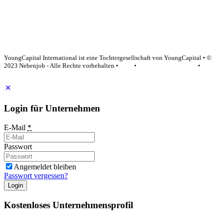
YoungCapital Google score 4.6 - 18 reviews
YoungCapital International ist eine Tochtergesellschaft von YoungCapital • ©
2023 Nebenjob - Alle Rechte vorbehalten •
AGB
•
Datenschutzerklärung
•
Impressum
Login für Unternehmen
E-Mail
*
Passwort
Angemeldet bleiben
Passwort vergessen?
Login
Kostenloses Unternehmensprofil