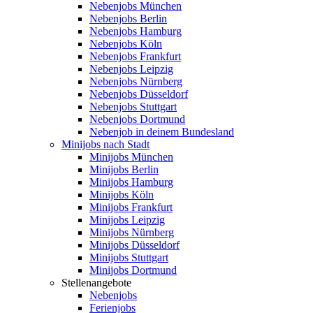
Nebenjobs München
Nebenjobs Berlin
Nebenjobs Hamburg
Nebenjobs Köln
Nebenjobs Frankfurt
Nebenjobs Leipzig
Nebenjobs Nürnberg
Nebenjobs Düsseldorf
Nebenjobs Stuttgart
Nebenjobs Dortmund
Nebenjob in deinem Bundesland
Minijobs nach Stadt
Minijobs München
Minijobs Berlin
Minijobs Hamburg
Minijobs Köln
Minijobs Frankfurt
Minijobs Leipzig
Minijobs Nürnberg
Minijobs Düsseldorf
Minijobs Stuttgart
Minijobs Dortmund
Stellenangebote
Nebenjobs
Ferienjobs