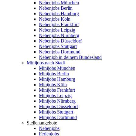
Nebenjobs München
Nebenjobs Berlin
Nebenjobs Hamburg
Nebenjobs Köln
Nebenjobs Frankfurt
Nebenjobs Leipzig
Nebenjobs Nürnberg
Nebenjobs Düsseldorf
Nebenjobs Stuttgart
Nebenjobs Dortmund
Nebenjob in deinem Bundesland
Minijobs nach Stadt
Minijobs München
Minijobs Berlin
Minijobs Hamburg
Minijobs Köln
Minijobs Frankfurt
Minijobs Leipzig
Minijobs Nürnberg
Minijobs Düsseldorf
Minijobs Stuttgart
Minijobs Dortmund
Stellenangebote
Nebenjobs
Ferienjobs