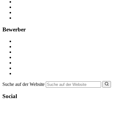
Kostenlos registrieren
Anzeige schalten
Recruiting-Prozess Tipps
FAQ für Unternehmen
Bewerber
Kostenlos registrieren
Alle Jobs in Deutschland
Nebenjob suchen
Minijob suchen
Ferienjob suchen
Bewerbungstipps
NebenJob Ratgeber
Suche auf der Website
Social
YoungCapital Google score 4.6 - 18 reviews