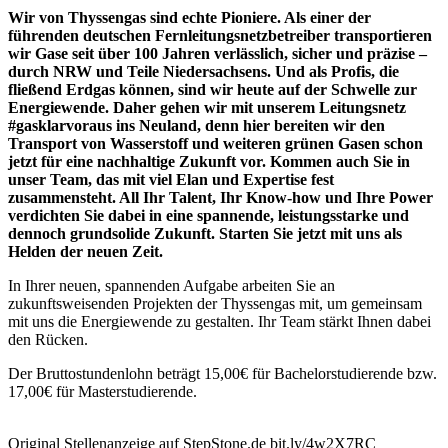
Wir von Thyssengas sind echte Pioniere. Als einer der
führenden deutschen Fernleitungsnetzbetreiber transportieren
wir Gase seit über 100 Jahren verlässlich, sicher und präzise –
durch NRW und Teile Niedersachsens. Und als Profis, die
fließend Erdgas können, sind wir heute auf der Schwelle zur
Energiewende. Daher gehen wir mit unserem Leitungsnetz
#gasklarvoraus ins Neuland, denn hier bereiten wir den
Transport von Wasserstoff und weiteren grünen Gasen schon
jetzt für eine nachhaltige Zukunft vor. Kommen auch Sie in
unser Team, das mit viel Elan und Expertise fest
zusammensteht. All Ihr Talent, Ihr Know-how und Ihre Power
verdichten Sie dabei in eine spannende, leistungsstarke und
dennoch grundsolide Zukunft. Starten Sie jetzt mit uns als
Helden der neuen Zeit.
In Ihrer neuen, spannenden Aufgabe arbeiten Sie an
zukunftsweisenden Projekten der Thyssengas mit, um gemeinsam
mit uns die Energiewende zu gestalten. Ihr Team stärkt Ihnen dabei
den Rücken.
Der Bruttostundenlohn beträgt 15,00€ für Bachelorstudierende bzw.
17,00€ für Masterstudierende.
Original Stellenanzeige auf StepStone.de bit.ly/4w2X7RC