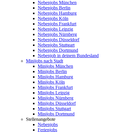
Nebenjobs München
Nebenjobs Berlin
Nebenjobs Hamburg
Nebenjobs Köln
Nebenjobs Frankfurt
Nebenjobs Leipzig
Nebenjobs Nürnberg
Nebenjobs Düsseldorf
Nebenjobs Stuttgart
Nebenjobs Dortmund
Nebenjob in deinem Bundesland
Minijobs nach Stadt
Minijobs München
Minijobs Berlin
Minijobs Hamburg
Minijobs Köln
Minijobs Frankfurt
Minijobs Leipzig
Minijobs Nürnberg
Minijobs Düsseldorf
Minijobs Stuttgart
Minijobs Dortmund
Stellenangebote
Nebenjobs
Ferienjobs