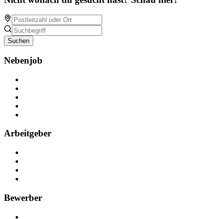
Suchen
Nebenjob
Über Nebenjob
Arbeiten bei NebenJob
Kontakt
Partner
FAQ
Arbeitgeber
Kostenlos registrieren
Anzeige schalten
Recruiting-Prozess Tipps
FAQ für Unternehmen
Bewerber
Kostenlos registrieren