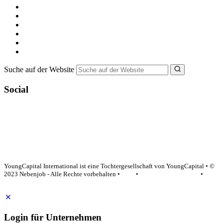
Alle Jobs in Deutschland
Nebenjob suchen
Minijob suchen
Ferienjob suchen
Bewerbungstipps
NebenJob Ratgeber
Suche auf der Website
Social
YoungCapital Google score 4.6 - 18 reviews
YoungCapital International ist eine Tochtergesellschaft von YoungCapital • ©
2023 Nebenjob - Alle Rechte vorbehalten •
AGB
•
Datenschutzerklärung
•
Impressum
Login für Unternehmen