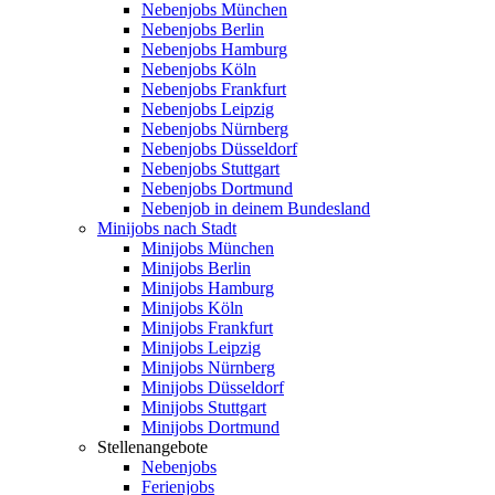
Nebenjobs München
Nebenjobs Berlin
Nebenjobs Hamburg
Nebenjobs Köln
Nebenjobs Frankfurt
Nebenjobs Leipzig
Nebenjobs Nürnberg
Nebenjobs Düsseldorf
Nebenjobs Stuttgart
Nebenjobs Dortmund
Nebenjob in deinem Bundesland
Minijobs nach Stadt
Minijobs München
Minijobs Berlin
Minijobs Hamburg
Minijobs Köln
Minijobs Frankfurt
Minijobs Leipzig
Minijobs Nürnberg
Minijobs Düsseldorf
Minijobs Stuttgart
Minijobs Dortmund
Stellenangebote
Nebenjobs
Ferienjobs