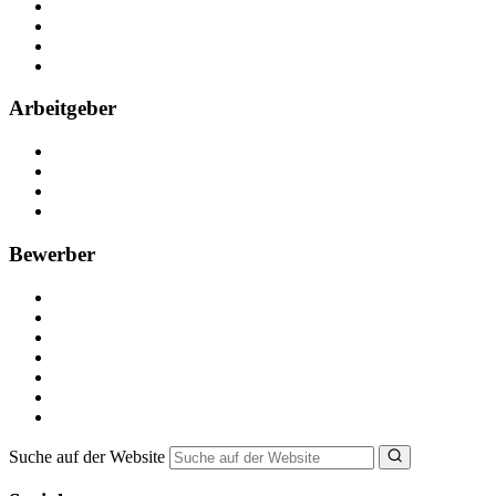
Arbeiten bei NebenJob
Kontakt
Partner
FAQ
Arbeitgeber
Kostenlos registrieren
Anzeige schalten
Recruiting-Prozess Tipps
FAQ für Unternehmen
Bewerber
Kostenlos registrieren
Alle Jobs in Deutschland
Nebenjob suchen
Minijob suchen
Ferienjob suchen
Bewerbungstipps
NebenJob Ratgeber
Suche auf der Website