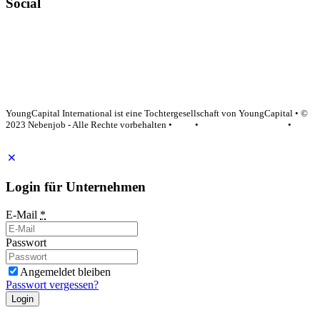
Social
YoungCapital Google score 4.6 - 18 reviews
YoungCapital International ist eine Tochtergesellschaft von YoungCapital • ©
2023 Nebenjob - Alle Rechte vorbehalten •
AGB
•
Datenschutzerklärung
•
Impressum
Login für Unternehmen
E-Mail
*
Passwort
Angemeldet bleiben
Passwort vergessen?
Login