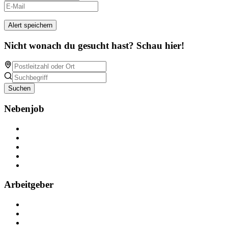
Alert speichern
Nicht wonach du gesucht hast? Schau hier!
Suchen
Nebenjob
Über Nebenjob
Arbeiten bei NebenJob
Kontakt
Partner
FAQ
Arbeitgeber
Kostenlos registrieren
Anzeige schalten
Recruiting-Prozess Tipps