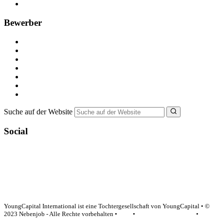
FAQ für Unternehmen
Bewerber
Kostenlos registrieren
Alle Jobs in Deutschland
Nebenjob suchen
Minijob suchen
Ferienjob suchen
Bewerbungstipps
NebenJob Ratgeber
Suche auf der Website
Social
YoungCapital Google score 4.6 - 18 reviews
YoungCapital International ist eine Tochtergesellschaft von YoungCapital • ©
2023 Nebenjob - Alle Rechte vorbehalten •
AGB
•
Datenschutzerklärung
•