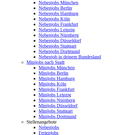
Nebenjobs München
Nebenjobs Berlin
Nebenjobs Hamburg
Nebenjobs Köln
Nebenjobs Frankfurt
Nebenjobs Leipzig
Nebenjobs Nürnberg
Nebenjobs Düsseldorf
Nebenjobs Stuttgart
Nebenjobs Dortmund
Nebenjob in deinem Bundesland
Minijobs nach Stadt
Minijobs München
Minijobs Berlin
Minijobs Hamburg
Minijobs Köln
Minijobs Frankfurt
Minijobs Leipzig
Minijobs Nürnberg
Minijobs Düsseldorf
Minijobs Stuttgart
Minijobs Dortmund
Stellenangebote
Nebenjobs
Ferienjobs